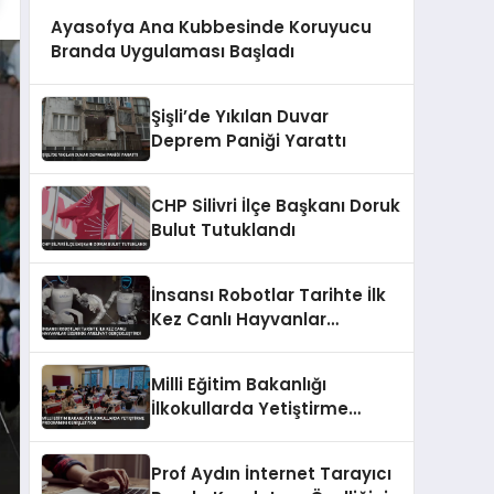
Ayasofya Ana Kubbesinde Koruyucu
Branda Uygulaması Başladı
Şişli’de Yıkılan Duvar
Deprem Paniği Yarattı
CHP Silivri İlçe Başkanı Doruk
Bulut Tutuklandı
İnsansı Robotlar Tarihte İlk
Kez Canlı Hayvanlar
Üzerinde Ameliyat
Gerçekleştirdi
Milli Eğitim Bakanlığı
İlkokullarda Yetiştirme
Programını Genişletiyor
Prof Aydın İnternet Tarayıcı