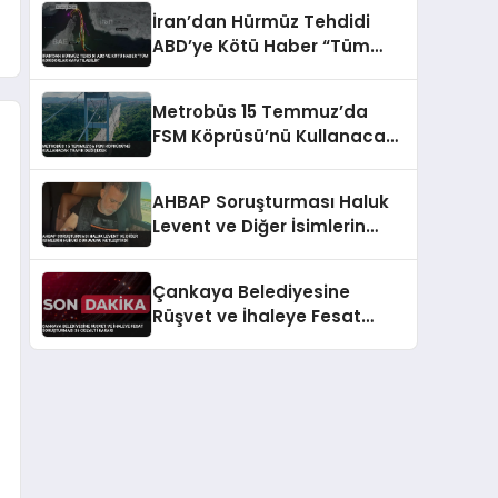
İran’dan Hürmüz Tehdidi
ABD’ye Kötü Haber “Tüm
Koridorlar Kapatılabilir”
Metrobüs 15 Temmuz’da
FSM Köprüsü’nü Kullanacak
Trafik Değişecek
AHBAP Soruşturması Haluk
Levent ve Diğer İsimlerin
Hukuki Durumunu Netleştirdi
Çankaya Belediyesine
Rüşvet ve İhaleye Fesat
Soruşturması 36 Gözaltı
Kararı