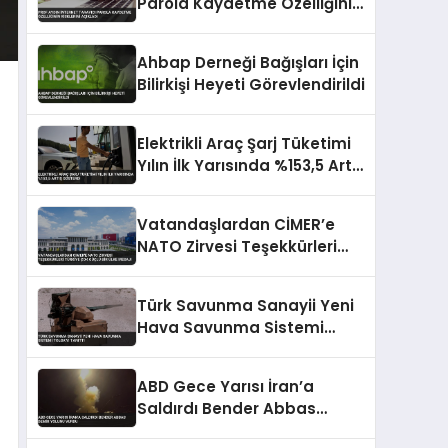
Parola Kaydetme Özelliğinin
Risklerini Açıkladı
Ahbap Derneği Bağışları İçin
Bilirkişi Heyeti Görevlendirildi
Elektrikli Araç Şarj Tüketimi
Yılın İlk Yarısında %153,5 Artış
Gösterdi
Vatandaşlardan CİMER’e
NATO Zirvesi Teşekkürleri
Türkiye Çok Güçlü Bir Ülke
Mesajı
Türk Savunma Sanayii Yeni
Hava Savunma Sistemi
TOLGA’yı Tanıttı
ABD Gece Yarısı İran’a
Saldırdı Bender Abbas
Demir Yolunu Vurdu