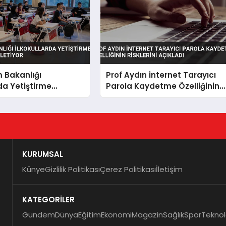
im Bakanlığı
Prof Aydın İnternet Tarayıcı
rda Yetiştirme
Parola Kaydetme Özelliğinin
ı Genişletiyor
Risklerini Açıkladı
KURUMSAL
Künye
Gizlilik Politikası
Çerez Politikası
İletişim
KATEGORİLER
Gündem
Dünya
Eğitim
Ekonomi
Magazin
Sağlık
Spor
Teknol