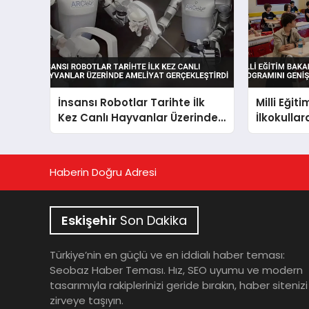
İnsansı Robotlar Tarihte İlk
Milli Eğit
Kez Canlı Hayvanlar Üzerinde
İlkokulla
Ameliyat Gerçekleştirdi
Programın
Haberin Doğru Adresi
Eskişehir
Son Dakika
Türkiye’nin en güçlü ve en iddialı haber teması:
Seobaz Haber Teması. Hız, SEO uyumu ve modern
tasarımıyla rakiplerinizi geride bırakın, haber sitenizi
zirveye taşıyın.