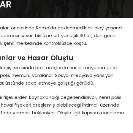
aları öncesinde Roma’da beklenmedik bir olay yaşandı.
darması süvari birliğine ait yaklaşık 30 at, dün gece
ak şehir merkezinde kontrolsüzce koştu.
anlar ve Hasar Oluştu
açışı sırasında bazı araçlarda hasar meydana geldi.
ın polis memuru yaralandı. Sosyal medyaya yansıyan
ı at üstünde takip etmeye çalıştığı görüldü.
i fişeklerden kaynaklandığı değerlendiriliyor. Yerel polis
 havai fişekleri ateşlemiş olabileceği ihtimali üzerinde
 ifade vermesi bekleniyor. Olayla ilgili kapsamlı inceleme