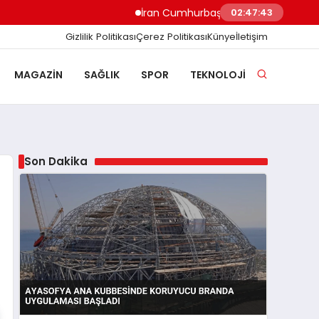
İran Cumhurbaşkanı Pezeşkiyan Ekonomik Bas
02:47:44
Gizlilik Politikası
Çerez Politikası
Künye
İletişim
MAGAZIN
SAĞLIK
SPOR
TEKNOLOJI
Son Dakika