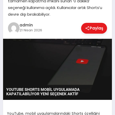
tamamen kapatma imkanı sunan ‘0 dakika’
EKONOMI
seçeneği kullanıma açıldı. Kullanıcılar artık Shorts’u
devre dışı bırakabiliyor.
MAGAZIN
admin
Paylaş
21 Nisan 2026
SAĞLIK
SPOR
TEKNOLOJI
YouTube, mobil uygulamalarındaki Shorts özelliğini