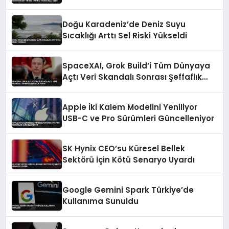
Doğu Karadeniz’de Deniz Suyu
Sıcaklığı Arttı Sel Riski Yükseldi
SpaceXAI, Grok Build’i Tüm Dünyaya
Açtı Veri Skandalı Sonrası Şeffaflık
Adımı
Apple İki Kalem Modelini Yeniliyor
USB-C ve Pro Sürümleri Güncelleniyor
SK Hynix CEO’su Küresel Bellek
Sektörü İçin Kötü Senaryo Uyardı
Google Gemini Spark Türkiye’de
Kullanıma Sunuldu