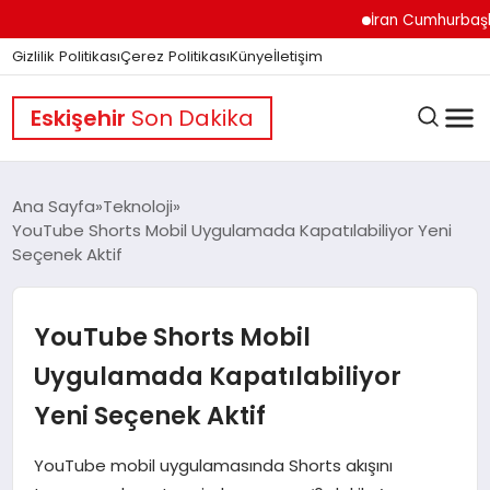
İran Cumhurbaşkanı Pe
Gizlilik Politikası
Çerez Politikası
Künye
İletişim
Eskişehir
Son Dakika
Ana Sayfa
Teknoloji
YouTube Shorts Mobil Uygulamada Kapatılabiliyor Yeni
Seçenek Aktif
GÜNDEM
YouTube Shorts Mobil
DÜNYA
Uygulamada Kapatılabiliyor
Yeni Seçenek Aktif
EĞITIM
YouTube mobil uygulamasında Shorts akışını