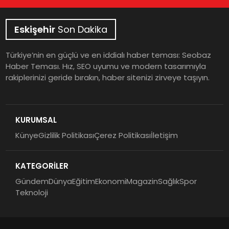
Eskişehir
Son Dakika
Türkiye’nin en güçlü ve en iddialı haber teması: Seobaz
Haber Teması. Hız, SEO uyumu ve modern tasarımıyla
rakiplerinizi geride bırakın, haber sitenizi zirveye taşıyın.
KURUMSAL
Künye
Gizlilik Politikası
Çerez Politikası
İletişim
KATEGORİLER
Gündem
Dünya
Eğitim
Ekonomi
Magazin
Sağlık
Spor
Teknoloji