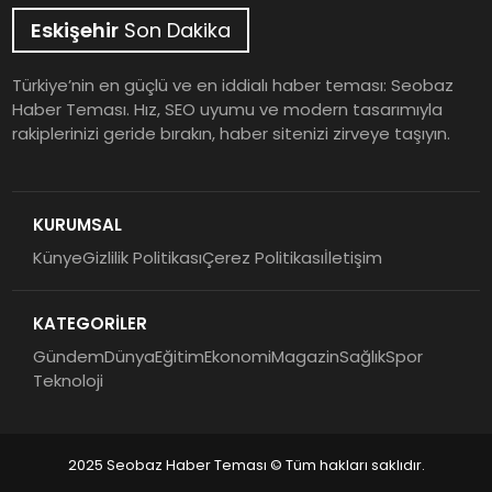
Eskişehir
Son Dakika
Türkiye’nin en güçlü ve en iddialı haber teması: Seobaz
Haber Teması. Hız, SEO uyumu ve modern tasarımıyla
rakiplerinizi geride bırakın, haber sitenizi zirveye taşıyın.
KURUMSAL
Künye
Gizlilik Politikası
Çerez Politikası
İletişim
KATEGORİLER
Gündem
Dünya
Eğitim
Ekonomi
Magazin
Sağlık
Spor
Teknoloji
2025 Seobaz Haber Teması © Tüm hakları saklıdır.