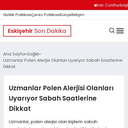
İran Cumhurbaşkanı Pe
Gizlilik Politikası
Çerez Politikası
Künye
İletişim
Eskişehir
Son Dakika
Ana Sayfa
Sağlık
Uzmanlar Polen Alerjisi Olanları Uyarıyor Sabah Saatlerine
Dikkat
GÜNDEM
Uzmanlar Polen Alerjisi Olanları
DÜNYA
Uyarıyor Sabah Saatlerine
Dikkat
EĞITIM
Uzmanlar, polen alerjisi olan kişilerin sabah