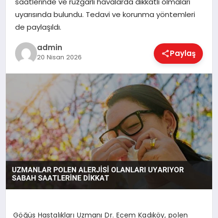
saatlerinde ve rüzgarlı havalarda dikkatli olmaları
EKONOMI
uyarısında bulundu. Tedavi ve korunma yöntemleri
de paylaşıldı.
MAGAZIN
admin
Paylaş
20 Nisan 2026
SAĞLIK
SPOR
TEKNOLOJI
Göğüs Hastalıkları Uzmanı Dr. Ecem Kadıköy, polen