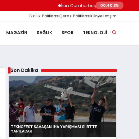
İran Cumhurbaşkanı Pezeşkiyan Ekonomik Bask
00:40:36
Gizlilik Politikası
Çerez Politikası
Künye
İletişim
MAGAZIN
SAĞLIK
SPOR
TEKNOLOJI
Son Dakika