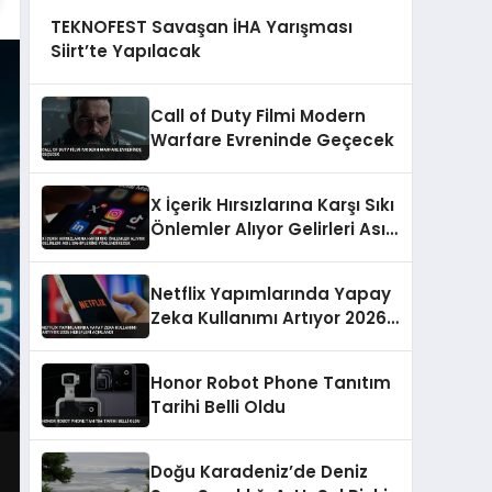
TEKNOFEST Savaşan İHA Yarışması
Siirt’te Yapılacak
Call of Duty Filmi Modern
Warfare Evreninde Geçecek
X İçerik Hırsızlarına Karşı Sıkı
Önlemler Alıyor Gelirleri Asıl
Sahiplerine Yönlendirecek
Netflix Yapımlarında Yapay
Zeka Kullanımı Artıyor 2026
Hedefleri Açıklandı
Honor Robot Phone Tanıtım
Tarihi Belli Oldu
Doğu Karadeniz’de Deniz