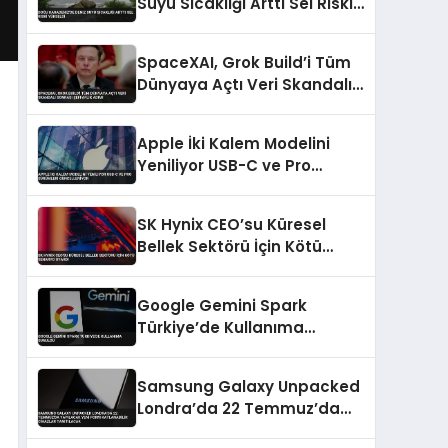
Suyu Sıcaklığı Arttı Sel Riski
Yükseldi
SpaceXAI, Grok Build’i Tüm
Dünyaya Açtı Veri Skandalı
Sonrası Şeffaflık Adımı
Apple İki Kalem Modelini
Yeniliyor USB-C ve Pro
Sürümleri Güncelleniyor
SK Hynix CEO’su Küresel
Bellek Sektörü İçin Kötü
Senaryo Uyardı
Google Gemini Spark
Türkiye’de Kullanıma
Sunuldu
Samsung Galaxy Unpacked
Londra’da 22 Temmuz’da
Yapılacak Yeni Form