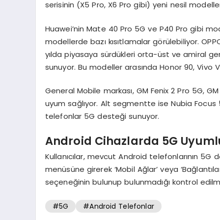
serisinin (X5 Pro, X6 Pro gibi) yeni nesil modell
Huawei’nin Mate 40 Pro 5G ve P40 Pro gibi mode
modellerde bazı kısıtlamalar görülebiliyor. OPPO
yılda piyasaya sürdükleri orta-üst ve amiral 
sunuyor. Bu modeller arasında Honor 90, Vivo V 
General Mobile markası, GM Fenix 2 Pro 5G, GM
uyum sağlıyor. Alt segmentte ise Nubia Focus 5
telefonlar 5G desteği sunuyor.
Android Cihazlarda 5G Uyumlul
Kullanıcılar, mevcut Android telefonlarının 5G de
menüsüne girerek ‘Mobil Ağlar’ veya ‘Bağlantıla
seçeneğinin bulunup bulunmadığı kontrol edilme
#5G
#Android Telefonlar