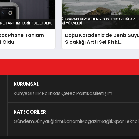
bot Phone Tanıtım
Doğu Karadeniz’de Deniz Suy
li Oldu
Sıcaklığı Arttı Sel Riski
Yükseldi
KURUMSAL
Künye
Gizlilik Politikası
Çerez Politikası
İletişim
KATEGORİLER
Gündem
Dünya
Eğitim
Ekonomi
Magazin
Sağlık
Spor
Teknol