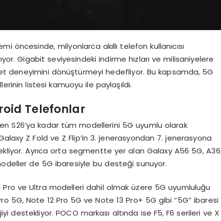
mi öncesinde, milyonlarca akıllı telefon kullanıcısı
yor. Gigabit seviyesindeki indirme hızları ve milisaniyelere
net deneyimini dönüştürmeyi hedefliyor. Bu kapsamda, 5G
rinin listesi kamuoyu ile paylaşıldı.
oid Telefonlar
’den S26’ya kadar tüm modellerini 5G uyumlu olarak
 Galaxy Z Fold ve Z Flip’in 3. jenerasyondan 7. jenerasyona
tekliyor. Ayrıca orta segmentte yer alan Galaxy A56 5G, A36
deller de 5G ibaresiyle bu desteği sunuyor.
ki Pro ve Ultra modelleri dahil olmak üzere 5G uyumluluğu
 Pro 5G, Note 12 Pro 5G ve Note 13 Pro+ 5G gibi “5G” ibaresi
yi destekliyor. POCO markası altında ise F5, F6 serileri ve X