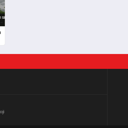
u
oji