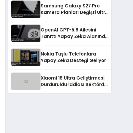
Katlanabilir Cihazlar
Samsung Galaxy S27 Pro
Tanıtılacak
Kamera Planları Değişti Ultra
ile Ayrışacak
OpenAI GPT-5.6 Ailesini
Tanıttı Yapay Zeka Alanında
Yeni Dönem
Nokia Tuşlu Telefonlara
Yapay Zeka Desteği Geliyor
Xiaomi 18 Ultra Geliştirmesi
Durduruldu İddiası Sektörde
Şok Yarattı