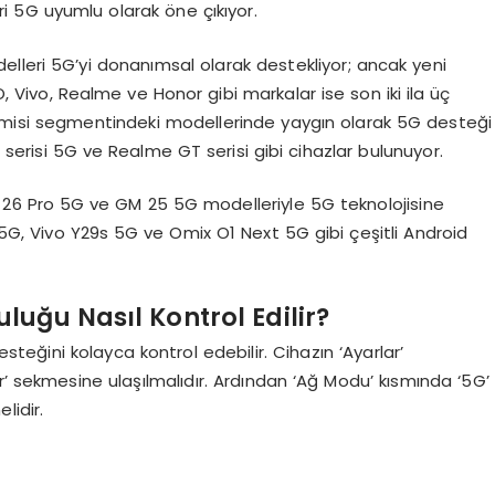
eri 5G uyumlu olarak öne çıkıyor.
lleri 5G’yi donanımsal olarak destekliyor; ancak yeni
, Vivo, Realme ve Honor gibi markalar ise son iki ila üç
gemisi segmentindeki modellerinde yaygın olarak 5G desteği
serisi 5G ve Realme GT serisi gibi cihazlar bulunuyor.
 26 Pro 5G ve GM 25 5G modelleriyle 5G teknolojisine
G, Vivo Y29s 5G ve Omix O1 Next 5G gibi çeşitli Android
uğu Nasıl Kontrol Edilir?
steğini kolayca kontrol edebilir. Cihazın ‘Ayarlar’
r’ sekmesine ulaşılmalıdır. Ardından ‘Ağ Modu’ kısmında ‘5G’
lidir.