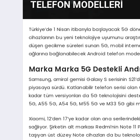
Türkiye’de 1 Nisan itibarıyla başlayacak 5G döne
cihazlarının bu yeni teknolojiye uyumunu araştırı
düşen gecikme süreleri sunan 5G, mobil inter
ağlarına bağlanabilecek Android telefon modelle
Marka Marka 5G Destekli Andr
Samsung, amiral gemisi Galaxy S serisinin S21
piyasaya sürdü. Katlanabilir telefon serisi olan
kadar tüm versiyonları da 5G teknolojisini des
5G, A55 5G, A54 5G, M55 5G ve M33 5G gibi mo
Xiaomi, 12’den 17’ye kadar olan ana serilerinde
sağlıyor. Şirketin alt markası Redmi’nin Note 11
taşıyan üst düzey Note cihazları da bu teknoloji