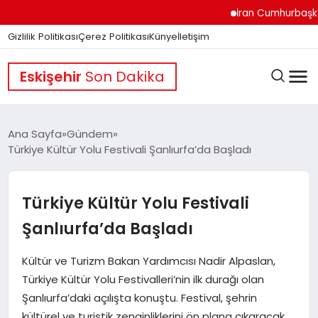
İran Cumhurbaşkanı Pez
Gizlilik Politikası
Çerez Politikası
Künye
İletişim
Eskişehir
Son Dakika
Ana Sayfa
Gündem
Türkiye Kültür Yolu Festivali Şanlıurfa’da Başladı
GÜNDEM
Türkiye Kültür Yolu Festivali
DÜNYA
Şanlıurfa’da Başladı
Kültür ve Turizm Bakan Yardımcısı Nadir Alpaslan,
EĞITIM
Türkiye Kültür Yolu Festivalleri’nin ilk durağı olan
Şanlıurfa’daki açılışta konuştu. Festival, şehrin
kültürel ve turistik zenginliklerini ön plana çıkaracak.