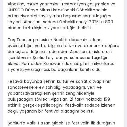
Alpaslan, müze yatırımları, restorasyon çalışmaları ve
UNESCO Dünya Miras Listesi’ndeki Göbeklitepe’nin
artan ziyaretçi sayısıyla bu başarının somutlaştığını
söyledi. Alpaslan, sadece Göbeklitepe’yi 2025’te 800
binden fazla kişinin ziyaret ettiğini belirtti.
Taş Tepeler projesinin Neolitik dönemin sırlarını
aydınlattığını ve bu bilginin turizm ve ekonomik değere
dönüştürüldüğünü ifade eden Alpaslan, uluslararası
işbirliklerinin Şanlıurfa’yı dünya sahnesine taşıdığını
ekledi. Roma’daki Kolezyum’daki serginin milyonlarca
ziyaretçiye ulaşması, bu başarıların kanıtı oldu.
Festival boyunca şehrin kültür ve sanat altyapısının
sanatseverlere ev sahipliği yapacağını, yerli ve
yabancı ziyaretçilerin şehrin zenginlikleriyle
buluşacağını söyledi. Alpaslan, 21 farklı noktada 159
etkinlik gerçekleştirileceğini, festivalin sadece izlenen
değil, yaşanan bir festival olacağını belirtti.
Şanlıurfa Valisi Hasan Şıldak ise festivalin ilk durağının