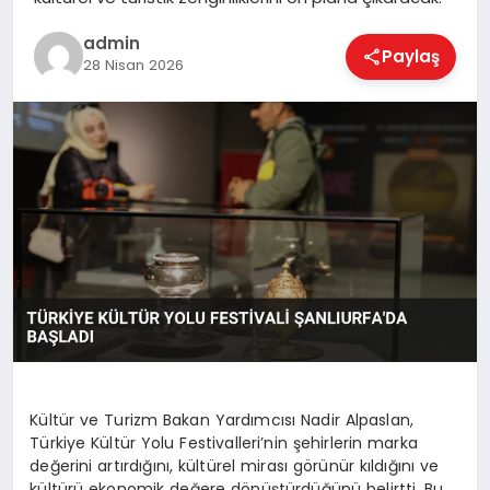
EKONOMI
admin
Paylaş
28 Nisan 2026
MAGAZIN
SAĞLIK
SPOR
TEKNOLOJI
Kültür ve Turizm Bakan Yardımcısı Nadir Alpaslan,
Türkiye Kültür Yolu Festivalleri’nin şehirlerin marka
değerini artırdığını, kültürel mirası görünür kıldığını ve
kültürü ekonomik değere dönüştürdüğünü belirtti. Bu