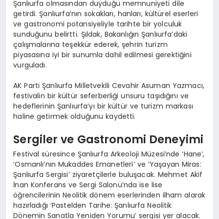
Şanlıurfa olmasından duyduğu memnuniyeti dile
getirdi. Şanlıurfa’nın sokakları, hanları, kültürel eserleri
ve gastronomi potansiyeliyle tarihte bir yolculuk
sunduğunu belirtti. Şıldak, Bakanlığın Şanlıurfa’daki
çalışmalarına teşekkür ederek, şehrin turizm
piyasasına iyi bir sunumla dahil edilmesi gerektiğini
vurguladı.
AK Parti Şanlıurfa Milletvekili Cevahir Asuman Yazmacı,
festivalin bir kültür seferberliği unsuru taşıdığını ve
hedeflerinin Şanlıurfa’yı bir kültür ve turizm markası
haline getirmek olduğunu kaydetti.
Sergiler ve Gastronomi Deneyimi
Festival süresince Şanlıurfa Arkeoloji Müzesi’nde ‘Hane’,
‘Osmanlı’nın Mukaddes Emanetleri’ ve ‘Yaşayan Miras:
Şanlıurfa Sergisi’ ziyaretçilerle buluşacak. Mehmet Akif
İnan Konferans ve Sergi Salonu’nda ise lise
öğrencilerinin Neolitik dönem eserlerinden ilham alarak
hazırladığı ‘Pastelden Tarihe: Şanlıurfa Neolitik
Dönemin Sanatla Yeniden Yorumu’ sergisi yer alacak.