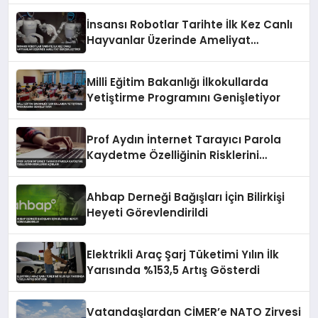
İnsansı Robotlar Tarihte İlk Kez Canlı
Hayvanlar Üzerinde Ameliyat
Gerçekleştirdi
Milli Eğitim Bakanlığı İlkokullarda
Yetiştirme Programını Genişletiyor
Prof Aydın İnternet Tarayıcı Parola
Kaydetme Özelliğinin Risklerini
Açıkladı
Ahbap Derneği Bağışları İçin Bilirkişi
Heyeti Görevlendirildi
Elektrikli Araç Şarj Tüketimi Yılın İlk
Yarısında %153,5 Artış Gösterdi
Vatandaşlardan CİMER’e NATO Zirvesi