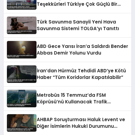
Teşekkürleri Türkiye Çok Güçlü Bir
Ülke Mesajı
Türk Savunma Sanayii Yeni Hava
Savunma Sistemi TOLGA’yı Tanıttı
ABD Gece Yarısı İran’a Saldırdı Bender
Abbas Demir Yolunu Vurdu
İran’dan Hürmüz Tehdidi ABD’ye Kötü
Haber “Tüm Koridorlar Kapatılabilir”
Metrobüs 15 Temmuz’da FSM
Köprüsü’nü Kullanacak Trafik
Değişecek
AHBAP Soruşturması Haluk Levent ve
Diğer İsimlerin Hukuki Durumunu
Netleştirdi