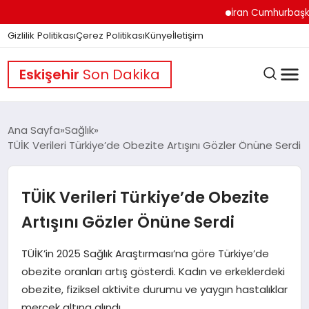
İran Cumhurbaşkanı Pez
Gizlilik Politikası
Çerez Politikası
Künye
İletişim
Eskişehir
Son Dakika
Ana Sayfa
Sağlık
TÜİK Verileri Türkiye’de Obezite Artışını Gözler Önüne Serdi
GÜNDEM
TÜİK Verileri Türkiye’de Obezite
DÜNYA
Artışını Gözler Önüne Serdi
TÜİK’in 2025 Sağlık Araştırması’na göre Türkiye’de
EĞITIM
obezite oranları artış gösterdi. Kadın ve erkeklerdeki
obezite, fiziksel aktivite durumu ve yaygın hastalıklar
mercek altına alındı.