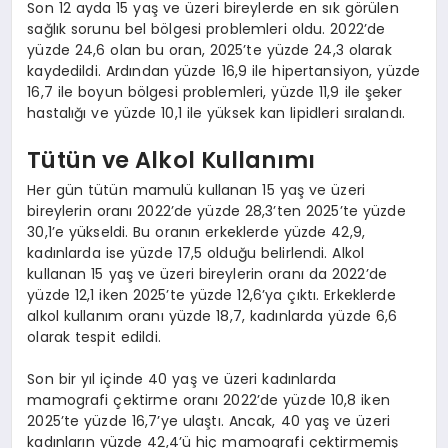
Son 12 ayda 15 yaş ve üzeri bireylerde en sık görülen
sağlık sorunu bel bölgesi problemleri oldu. 2022’de
yüzde 24,6 olan bu oran, 2025’te yüzde 24,3 olarak
kaydedildi. Ardından yüzde 16,9 ile hipertansiyon, yüzde
16,7 ile boyun bölgesi problemleri, yüzde 11,9 ile şeker
hastalığı ve yüzde 10,1 ile yüksek kan lipidleri sıralandı.
Tütün ve Alkol Kullanımı
Her gün tütün mamulü kullanan 15 yaş ve üzeri
bireylerin oranı 2022’de yüzde 28,3’ten 2025’te yüzde
30,1’e yükseldi. Bu oranın erkeklerde yüzde 42,9,
kadınlarda ise yüzde 17,5 olduğu belirlendi. Alkol
kullanan 15 yaş ve üzeri bireylerin oranı da 2022’de
yüzde 12,1 iken 2025’te yüzde 12,6’ya çıktı. Erkeklerde
alkol kullanım oranı yüzde 18,7, kadınlarda yüzde 6,6
olarak tespit edildi.
Son bir yıl içinde 40 yaş ve üzeri kadınlarda
mamografi çektirme oranı 2022’de yüzde 10,8 iken
2025’te yüzde 16,7’ye ulaştı. Ancak, 40 yaş ve üzeri
kadınların yüzde 42,4’ü hiç mamografi çektirmemiş