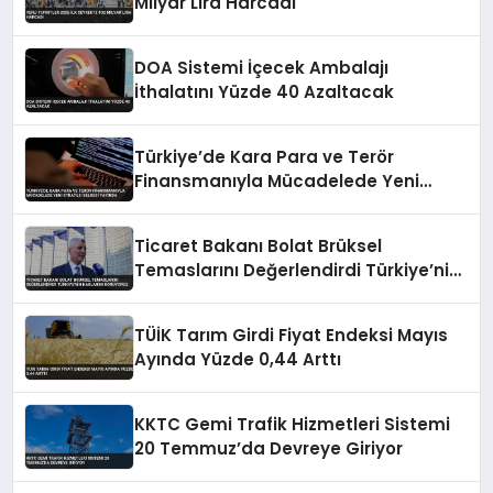
Milyar Lira Harcadı
DOA Sistemi İçecek Ambalajı
İthalatını Yüzde 40 Azaltacak
Türkiye’de Kara Para ve Terör
Finansmanıyla Mücadelede Yeni
Strateji Belgesi Yayında
Ticaret Bakanı Bolat Brüksel
Temaslarını Değerlendirdi Türkiye’nin
Haklarını Koruyoruz
TÜİK Tarım Girdi Fiyat Endeksi Mayıs
Ayında Yüzde 0,44 Arttı
KKTC Gemi Trafik Hizmetleri Sistemi
20 Temmuz’da Devreye Giriyor