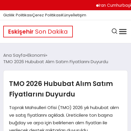
İran Cumhurbaşkanı Pe
Gizlilik Politikası
Çerez Politikası
Künye
İletişim
Eskişehir
Son Dakika
Ana Sayfa
Ekonomi
TMO 2026 Hububat Alım Satım Fiyatlarını Duyurdu
GÜNDEM
TMO 2026 Hububat Alım Satım
DÜNYA
Fiyatlarını Duyurdu
Toprak Mahsulleri Ofisi (TMO) 2026 yılı hububat alım
EĞITIM
ve satış fiyatlarını açıkladı. Üreticilere ton başına
buğday ve arpa için belirlenen alım fiyatları ile
verilecek destek miktarları duyuruldu.