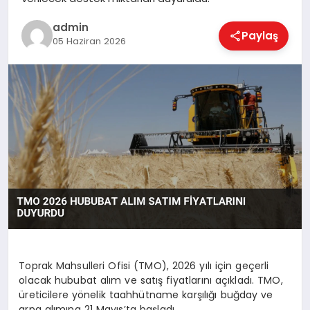
EKONOMI
admin
Paylaş
05 Haziran 2026
MAGAZIN
SAĞLIK
SPOR
TEKNOLOJI
Toprak Mahsulleri Ofisi (TMO), 2026 yılı için geçerli
olacak hububat alım ve satış fiyatlarını açıkladı. TMO,
üreticilere yönelik taahhütname karşılığı buğday ve
arpa alımına 21 Mayıs’ta başladı.