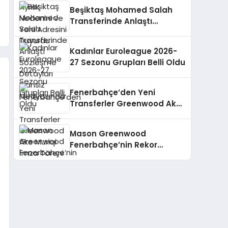
Beşiktaş Mohamed Salah
Transferinde Anlaştı
Sözleşme Detayları Fransız
Medyasında
Kadınlar Euroleague 2026-
27 Sezonu Grupları Belli Oldu
Fenerbahçe’den Yeni
Transferler Greenwood Ake
Muriqi İmza Töreni
Mason Greenwood
Fenerbahçe’nin Rekor
Transferi Oldu