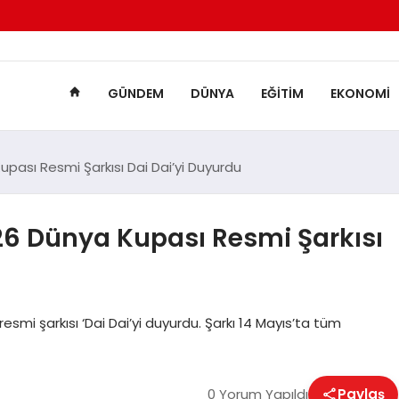
GÜNDEM
DÜNYA
EĞITIM
EKONOMI
pası Resmi Şarkısı Dai Dai’yi Duyurdu
26 Dünya Kupası Resmi Şarkısı
esmi şarkısı ‘Dai Dai’yi duyurdu. Şarkı 14 Mayıs’ta tüm
0 Yorum Yapıldı
Paylaş