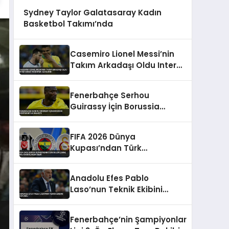
Sydney Taylor Galatasaray Kadın
Basketbol Takımı’nda
Casemiro Lionel Messi’nin
Takım Arkadaşı Oldu Inter
Miami Transferi Açıklandı
Fenerbahçe Serhou
Guirassy İçin Borussia
Dortmund ile Anlaştı
FIFA 2026 Dünya
Kupası’ndan Türk
Kulüplerine Milyon Dolarlık
Gelir
Anadolu Efes Pablo
Laso’nun Teknik Ekibini
Duyurdu
Fenerbahçe’nin Şampiyonlar