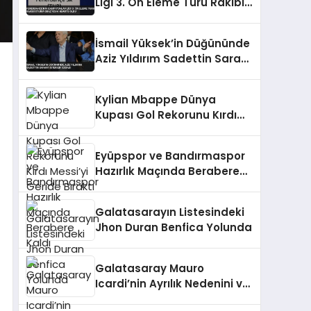
Ligi 3. Ön Eleme Turu Rakibi
Sturm Graz veya Hearts
Oldu
İsmail Yüksek’in Düğününde
Aziz Yıldırım Sadettin Saran’ı
İstemedi İddiası
Kylian Mbappe Dünya
Kupası Gol Rekorunu Kırdı
Messi’yi Geride Bıraktı
Eyüpspor ve Bandırmaspor
Hazırlık Maçında Berabere
Kaldı
Galatasarayın Listesindeki
Jhon Duran Benfica Yolunda
Galatasaray Mauro
Icardi’nin Ayrılık Nedenini ve
Yeni Adresini Duyurdu