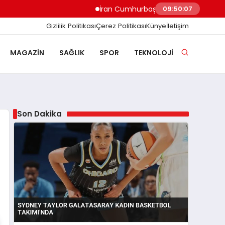
İran Cumhurbaşkanı Pezeşkiyan Ekonomik Bas
09:50:07
Gizlilik Politikası
Çerez Politikası
Künye
İletişim
MAGAZIN
SAĞLIK
SPOR
TEKNOLOJI
Son Dakika