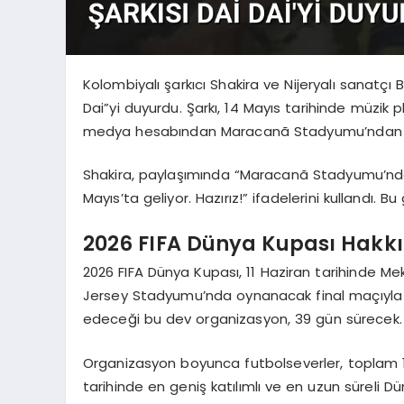
Kolombiyalı şarkıcı Shakira ve Nijeryalı sanatçı 
Dai”yi duyurdu. Şarkı, 14 Mayıs tarihinde müzik 
medya hesabından Maracanã Stadyumu’ndan p
Shakira, paylaşımında “Maracanã Stadyumu’ndan,
Mayıs’ta geliyor. Hazırız!” ifadelerini kullandı.
2026 FIFA Dünya Kupası Hakk
2026 FIFA Dünya Kupası, 11 Haziran tarihinde 
Jersey Stadyumu’nda oynanacak final maçıyla s
edeceği bu dev organizasyon, 39 gün sürecek.
Organizasyon boyunca futbolseverler, toplam 10
tarihinde en geniş katılımlı ve en uzun süreli D