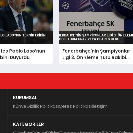
fes Pablo Laso’nun
Fenerbahçe’nin Şampiyonlar
ibini Duyurdu
Ligi 3. Ön Eleme Turu Rakibi
Sturm Graz veya Hearts Oldu
KURUMSAL
Künye
Gizlilik Politikası
Çerez Politikası
İletişim
KATEGORİLER
Gündem
Dünya
Eğitim
Ekonomi
Magazin
Sağlık
Spor
Teknol