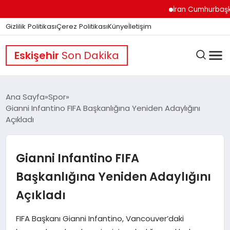
İran Cumhurbaşkanı Pez
Gizlilik Politikası
Çerez Politikası
Künye
İletişim
Eskişehir
Son Dakika
Ana Sayfa
Spor
Gianni Infantino FIFA Başkanlığına Yeniden Adaylığını
Açıkladı
GÜNDEM
Gianni Infantino FIFA
DÜNYA
Başkanlığına Yeniden Adaylığını
Açıkladı
EĞITIM
FIFA Başkanı Gianni Infantino, Vancouver’daki