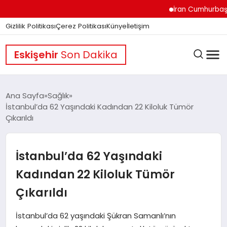
İran Cumhurbaşkanı Pe
Gizlilik Politikası
Çerez Politikası
Künye
İletişim
Eskişehir
Son Dakika
Ana Sayfa
Sağlık
İstanbul’da 62 Yaşındaki Kadından 22 Kiloluk Tümör
Çıkarıldı
GÜNDEM
İstanbul’da 62 Yaşındaki
DÜNYA
Kadından 22 Kiloluk Tümör
Çıkarıldı
EĞITIM
İstanbul’da 62 yaşındaki Şükran Samanlı’nın