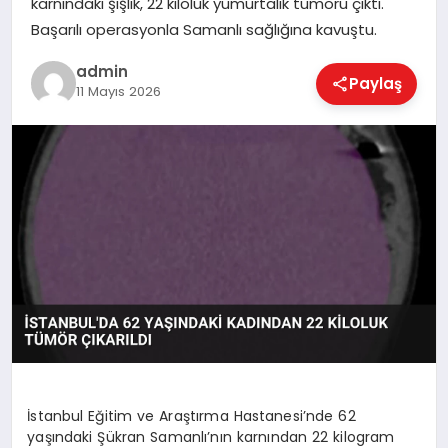
karnındaki şişlik, 22 kiloluk yumurtalık tümörü çıktı.
EKONOMI
Başarılı operasyonla Samanlı sağlığına kavuştu.
admin
Paylaş
MAGAZIN
11 Mayıs 2026
SAĞLIK
SPOR
TEKNOLOJI
İstanbul Eğitim ve Araştırma Hastanesi’nde 62
yaşındaki Şükran Samanlı’nın karnından 22 kilogram