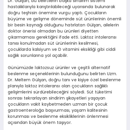
Dr. Gülşan, bu belirtilerin başka sindirim sistemi
hastalıklarıyla karıştırılabileceği uyarısında bulunarak
doğru teşhisin önemine vurgu yaptı. Çocukların
büyüme ve gelişme döneminde süt ürünlerinin önemli
bir besin kaynağı olduğunu hatırlatan Gülşan, ailelerin
doktor önerisi olmadan bu ürünleri diyetten
çıkarmaması gerektiğini ifade etti. Laktoz intoleransı
tanısı konulmadan süt ürünlerinin kesilmesi,
çocuklarda kalsiyum ve D vitamini eksikliği gibi ciddi
sağlık sorunlarına yol açabilir.
Günümüzde laktozsuz ürünler ve çeşitli alternatif
beslenme seçeneklerinin bulunduğunu belirten Uzm.
Dr. Meltem Gülşan, doğru tanı ve kişiye özel beslenme
planıyla laktoz intoleransı olan çocukların sağlıklı
gelişimlerini sürdürebileceğini söyledi. Süt tüketimi
sonrası tekrarlayan sindirim şikayetleri yaşayan
çocukların vakit kaybetmeden uzman bir çocuk
gastroenteroloğa başvurması, yaşam kalitesinin
korunması ve beslenme eksikliklerinin önlenmesi
açısından büyük önem taşıyor.