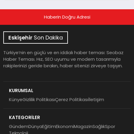
Haberin Doğru Adresi
Eskişehir
Son Dakika
Türkiye’nin en güçlü ve en iddialı haber teması: Seobaz
Haber Teması. Hız, SEO uyumu ve modern tasarımıyla
rakiplerinizi geride bırakın, haber sitenizi zirveye taşıyın.
KURUMSAL
Künye
Gizlilik Politikası
Çerez Politikası
İletişim
KATEGORİLER
Gündem
Dünya
Eğitim
Ekonomi
Magazin
Sağlık
Spor
Teknoloji