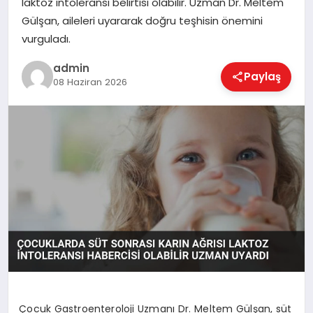
laktoz intoleransı belirtisi olabilir. Uzman Dr. Meltem
EKONOMI
Gülşan, aileleri uyararak doğru teşhisin önemini
vurguladı.
MAGAZIN
admin
Paylaş
08 Haziran 2026
SAĞLIK
SPOR
TEKNOLOJI
Çocuk Gastroenteroloji Uzmanı Dr. Meltem Gülşan, süt