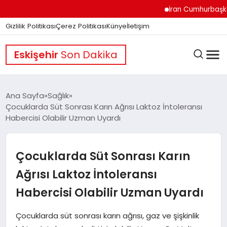
İran Cumhurbaşkanı Pez
Gizlilik Politikası
Çerez Politikası
Künye
İletişim
Eskişehir
Son Dakika
Ana Sayfa
Sağlık
Çocuklarda Süt Sonrası Karın Ağrısı Laktoz İntoleransı
Habercisi Olabilir Uzman Uyardı
GÜNDEM
Çocuklarda Süt Sonrası Karın
DÜNYA
Ağrısı Laktoz İntoleransı
Habercisi Olabilir Uzman Uyardı
EĞITIM
Çocuklarda süt sonrası karın ağrısı, gaz ve şişkinlik