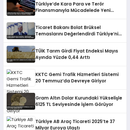
Türkiye’de Kara Para ve Terör
Finansmanıyla Mücadelede Yeni
Strateji Belgesi Yayında
Ticaret Bakanı Bolat Brüksel
Temaslarını Değerlendirdi Türkiye’nin
Haklarını Koruyoruz
TÜİK Tarım Girdi Fiyat Endeksi Mayıs
Ayında Yüzde 0,44 Arttı
KKTC Gemi Trafik Hizmetleri Sistemi
20 Temmuz’da Devreye Giriyor
Gram Altın Dolar Kurundaki Yükselişle
6125 TL Seviyesinde İşlem Görüyor
Türkiye AB Araç Ticareti 2025’te 37
Milyar Euroya Ulaştı