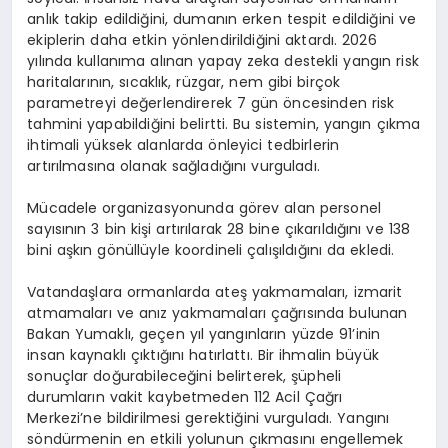
anlık takip edildiğini, dumanın erken tespit edildiğini ve
ekiplerin daha etkin yönlendirildiğini aktardı. 2026
yılında kullanıma alınan yapay zeka destekli yangın risk
haritalarının, sıcaklık, rüzgar, nem gibi birçok
parametreyi değerlendirerek 7 gün öncesinden risk
tahmini yapabildiğini belirtti. Bu sistemin, yangın çıkma
ihtimali yüksek alanlarda önleyici tedbirlerin
artırılmasına olanak sağladığını vurguladı.
Mücadele organizasyonunda görev alan personel
sayısının 3 bin kişi artırılarak 28 bine çıkarıldığını ve 138
bini aşkın gönüllüyle koordineli çalışıldığını da ekledi.
Vatandaşlara ormanlarda ateş yakmamaları, izmarit
atmamaları ve anız yakmamaları çağrısında bulunan
Bakan Yumaklı, geçen yıl yangınların yüzde 91’inin
insan kaynaklı çıktığını hatırlattı. Bir ihmalin büyük
sonuçlar doğurabileceğini belirterek, şüpheli
durumların vakit kaybetmeden 112 Acil Çağrı
Merkezi’ne bildirilmesi gerektiğini vurguladı. Yangını
söndürmenin en etkili yolunun çıkmasını engellemek