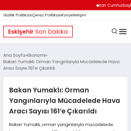
İran Cumhurbaşkanı Pez
Gizlilik Politikası
Çerez Politikası
Künye
İletişim
Eskişehir
Son Dakika
Ana Sayfa
Ekonomi
Bakan Yumaklı: Orman Yangınlarıyla Mücadelede Hava
Aracı Sayısı 161’e Çıkarıldı
GÜNDEM
Bakan Yumaklı: Orman
DÜNYA
Yangınlarıyla Mücadelede Hava
Aracı Sayısı 161’e Çıkarıldı
EĞITIM
Bakan Yumaklı, orman yangınlarıyla mücadelede