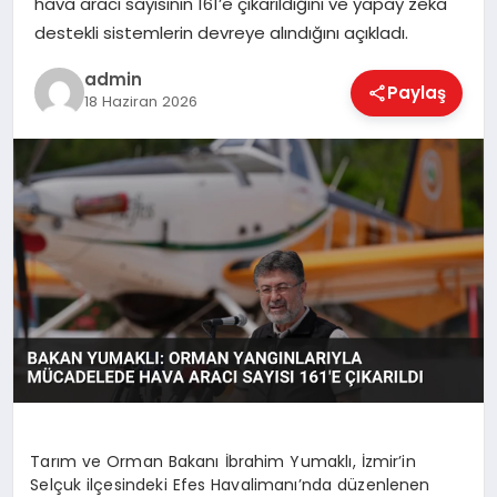
hava aracı sayısının 161’e çıkarıldığını ve yapay zeka
EKONOMI
destekli sistemlerin devreye alındığını açıkladı.
admin
Paylaş
MAGAZIN
18 Haziran 2026
SAĞLIK
SPOR
TEKNOLOJI
Tarım ve Orman Bakanı İbrahim Yumaklı, İzmir’in
Selçuk ilçesindeki Efes Havalimanı’nda düzenlenen