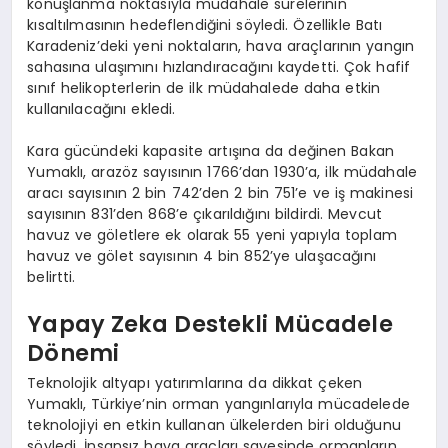
konuşlanma noktasıyla müdahale sürelerinin
kısaltılmasının hedeflendiğini söyledi. Özellikle Batı
Karadeniz’deki yeni noktaların, hava araçlarının yangın
sahasına ulaşımını hızlandıracağını kaydetti. Çok hafif
sınıf helikopterlerin de ilk müdahalede daha etkin
kullanılacağını ekledi.
Kara gücündeki kapasite artışına da değinen Bakan
Yumaklı, arazöz sayısının 1766’dan 1930’a, ilk müdahale
aracı sayısının 2 bin 742’den 2 bin 751’e ve iş makinesi
sayısının 831’den 868’e çıkarıldığını bildirdi. Mevcut
havuz ve göletlere ek olarak 55 yeni yapıyla toplam
havuz ve gölet sayısının 4 bin 852’ye ulaşacağını
belirtti.
Yapay Zeka Destekli Mücadele
Dönemi
Teknolojik altyapı yatırımlarına da dikkat çeken
Yumaklı, Türkiye’nin orman yangınlarıyla mücadelede
teknolojiyi en etkin kullanan ülkelerden biri olduğunu
söyledi. İnsansız hava araçları sayesinde ormanların