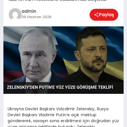
EKONOMI
admin
Paylaş
09 Haziran 2026
MAGAZIN
SAĞLIK
SPOR
TEKNOLOJI
Ukrayna Devlet Başkanı Volodimir Zelenskiy, Rusya
Devlet Başkanı Vladimir Putin’e açık mektup
göndererek, savaşın sona erdirilmesi için doğrudan yüz
yüze görüşme teklifinde bulundu. Zelenskiy,