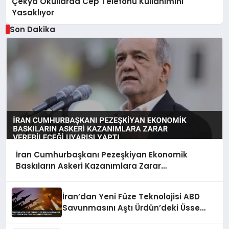
Çekya Okullarda Cep Telefonu Kullanımını
Yasaklıyor
Son Dakika
İran Cumhurbaşkanı Pezeşkiyan Ekonomik
Baskıların Askeri Kazanımlara Zarar
Verebileceği Uyarısı Yaptı
İran’dan Yeni Füze Teknolojisi ABD
Savunmasını Aştı Ürdün’deki Üsse
Saldırı Düzenlendi