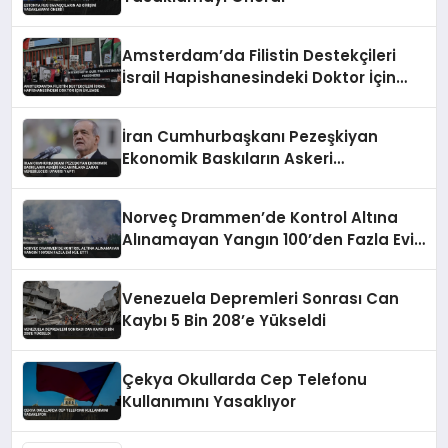
Amsterdam’da Filistin Destekçileri
İsrail Hapishanesindeki Doktor İçin
Eylemde
İran Cumhurbaşkanı Pezeşkiyan
Ekonomik Baskıların Askeri
Kazanımlara Zarar Verebileceği
Uyarısı Yaptı
Norveç Drammen’de Kontrol Altına
Alınamayan Yangın 100’den Fazla Evi
Kül Etti
Venezuela Depremleri Sonrası Can
Kaybı 5 Bin 208’e Yükseldi
Çekya Okullarda Cep Telefonu
Kullanımını Yasaklıyor