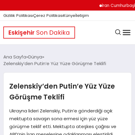
İran Cumhurbaşkanı Pe
Gizlilik Politikası
Çerez Politikası
Künye
İletişim
Eskişehir
Son Dakika
Ana Sayfa
Dünya
Zelenskiy’den Putin’e Yüz Yüze Görüşme Teklifi
GÜNDEM
Zelenskiy’den Putin’e Yüz Yüze
DÜNYA
Görüşme Teklifi
Ukrayna lideri Zelenskiy, Putin’e gönderdiği açık
EĞITIM
mektupta savaşın sona ermesi için yüz yüze
görüşme teklif etti. Mektupta ateşkes çağrısı ve
ABD’nin İran meselesine odaklanması eleştirildi.