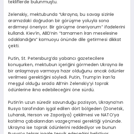
tekliflerde bulunmuştu.
Zelenskiy, mektubunda “Ukrayna, bu savaşı sizinle
aramızdaki doğrudan bir görüşme yoluyla sona
erdirmeyi öneriyor. Bir görüşme öneriyorum” ifadelerini
kullandı. Kiev’in, ABD’nin “tamamen İran meselesine
odaklandığını” kamuoyu önünde dile getirmesi dikkat
çekti.
Putin, St. Petersburg’da yabancı gazetecilere
konuşurken, mektubun içeriğini görmeden Ukrayna ile
bir anlaşmaya varmaya hazır olduğunu ancak ödünler
verilmesi gerektiğini söyledi. Putin, Trump’ın İran’la
meşgul olduğu sırada AB’nin Zelenskiy’yi toprak
ödünlerine ikna edebileceğini öne sürdü.
Putin’in uzun süredir savunduğu pozisyon, Ukrayna’nın
Rusya tarafından işgal edilen dört bölgeden (Donetsk,
Luhansk, Herson ve Zaporijya) çekilmesi ve NATO’ya
katılma çabalarından vazgeçmesi gerektiği yönünde.
Ukrayna ise toprak ödünlerini reddediyor ve bunun
Rusya’yı tekrar işgale teşvik edeceğini belirtiyor.