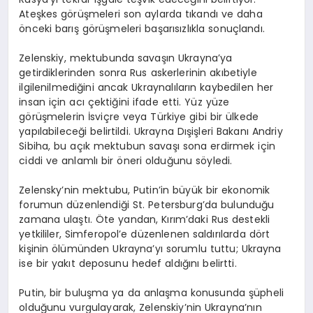
Ateşkes görüşmeleri son aylarda tıkandı ve daha
önceki barış görüşmeleri başarısızlıkla sonuçlandı.
Zelenskiy, mektubunda savaşın Ukrayna’ya
getirdiklerinden sonra Rus askerlerinin akıbetiyle
ilgilenilmediğini ancak Ukraynalıların kaybedilen her
insan için acı çektiğini ifade etti. Yüz yüze
görüşmelerin İsviçre veya Türkiye gibi bir ülkede
yapılabileceği belirtildi. Ukrayna Dışişleri Bakanı Andriy
Sibiha, bu açık mektubun savaşı sona erdirmek için
ciddi ve anlamlı bir öneri olduğunu söyledi.
Zelensky’nin mektubu, Putin’in büyük bir ekonomik
forumun düzenlendiği St. Petersburg’da bulunduğu
zamana ulaştı. Öte yandan, Kırım’daki Rus destekli
yetkililer, Simferopol’e düzenlenen saldırılarda dört
kişinin ölümünden Ukrayna’yı sorumlu tuttu; Ukrayna
ise bir yakıt deposunu hedef aldığını belirtti.
Putin, bir buluşma ya da anlaşma konusunda şüpheli
olduğunu vurgulayarak, Zelenskiy’nin Ukrayna’nın