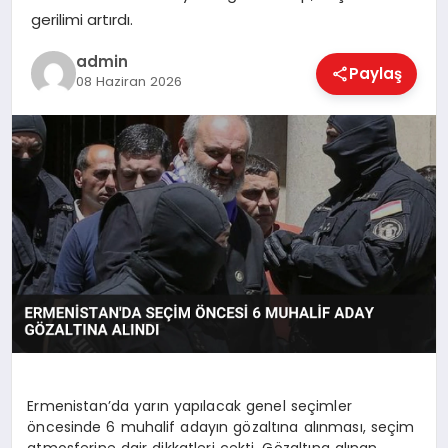
EKONOMI
gerilimi artırdı.
admin
Paylaş
08 Haziran 2026
MAGAZIN
SAĞLIK
SPOR
TEKNOLOJI
Ermenistan’da yarın yapılacak genel seçimler
öncesinde 6 muhalif adayın gözaltına alınması, seçim
atmosferine dair dikkatleri çekti. Gözaltına alınan