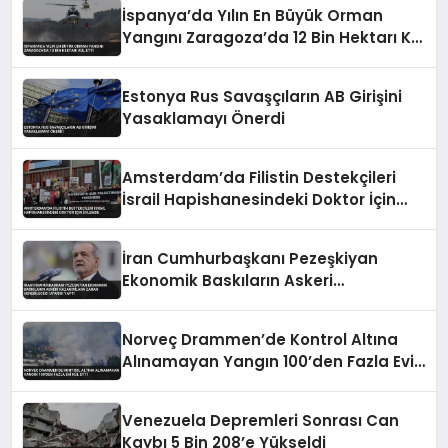
İspanya’da Yılın En Büyük Orman
Yangını Zaragoza’da 12 Bin Hektarı Kül
Etti
Estonya Rus Savaşçıların AB Girişini
Yasaklamayı Önerdi
Amsterdam’da Filistin Destekçileri
İsrail Hapishanesindeki Doktor İçin
Eylemde
İran Cumhurbaşkanı Pezeşkiyan
Ekonomik Baskıların Askeri
Kazanımlara Zarar Verebileceği
Uyarısı Yaptı
Norveç Drammen’de Kontrol Altına
Alınamayan Yangın 100’den Fazla Evi
Kül Etti
Venezuela Depremleri Sonrası Can
Kaybı 5 Bin 208’e Yükseldi