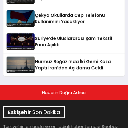
Çekya Okullarda Cep Telefonu
Kullanımını Yasaklıyor
Suriye’de Uluslararası Şam Tekstil
Fuarı Açıldı
Hürmüz Boğazı’nda İki Gemi Kaza
Yaptı İran’dan Açıklama Geldi
Haberin Doğru Adresi
Eskişehir
Son Dakika
Türkiye’nin en güçlü ve en iddialı haber teması: Seobaz