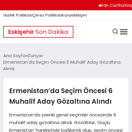
İran Cumhurbaşkanı P
Gizlilik Politikası
Çerez Politikası
Künye
İletişim
Eskişehir
Son Dakika
Ana Sayfa
Dünya
Ermenistan’da Seçim Öncesi 6 Muhalif Aday Gözaltına
Alındı
GÜNDEM
Ermenistan’da Seçim Öncesi 6
DÜNYA
Muhalif Aday Gözaltına Alındı
EĞITIM
Ermenistan’da yarınki genel seçimler öncesinde 6
muhalif aday gözaltına alındı. Gözaltılar, ‘Güçlü
Ermenistan’ hareketiyle bağlantılı olup, seçim öncesi