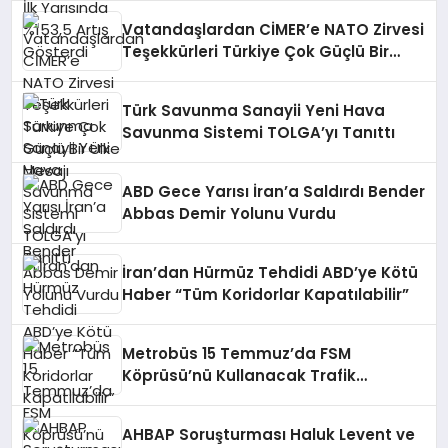
Vatandaşlardan CİMER’e NATO Zirvesi
Teşekkürleri Türkiye Çok Güçlü Bir
Ülke Mesajı
Türk Savunma Sanayii Yeni Hava
Savunma Sistemi TOLGA’yı Tanıttı
ABD Gece Yarısı İran’a Saldırdı Bender
Abbas Demir Yolunu Vurdu
İran’dan Hürmüz Tehdidi ABD’ye Kötü
Haber “Tüm Koridorlar Kapatılabilir”
Metrobüs 15 Temmuz’da FSM
Köprüsü’nü Kullanacak Trafik
Değişecek
AHBAP Soruşturması Haluk Levent ve