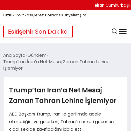
İran Cumhurbaşkanı Pez
Gizlilik Politikası
Çerez Politikası
Künye
İletişim
Eskişehir
Son Dakika
Ana Sayfa
Gündem
Trump’tan İran’a Net Mesaj Zaman Tahran Lehine
İşlemiyor
GÜNDEM
Trump’tan İran’a Net Mesaj
DÜNYA
Zaman Tahran Lehine İşlemiyor
EĞITIM
ABD Başkanı Trump, İran ile gerilimde acele
etmediğini vurgularken, Tahran’ın askeri gücünün
ciddi şekilde zayıfladığını iddia etti.