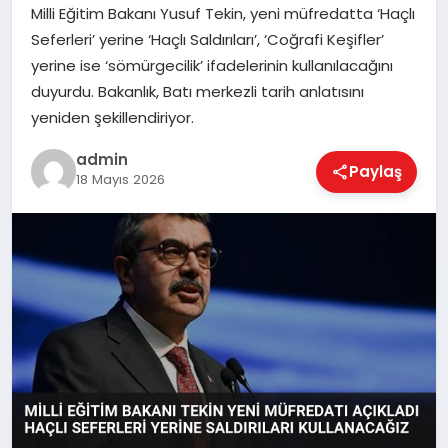
Milli Eğitim Bakanı Yusuf Tekin, yeni müfredatta ‘Haçlı
EKONOMI
Seferleri’ yerine ‘Haçlı Saldırıları’, ‘Coğrafi Keşifler’
yerine ise ‘sömürgecilik’ ifadelerinin kullanılacağını
MAGAZIN
duyurdu. Bakanlık, Batı merkezli tarih anlatısını
yeniden şekillendiriyor.
admin
SAĞLIK
Paylaş
18 Mayıs 2026
SPOR
TEKNOLOJI