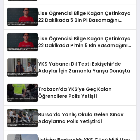
Lise Öğrencisi Bilge Kağan Çetinkaya
22 Dakikada 5 Bin Pi Basamağını
Ezberledi
Lise Öğrencisi Bilge Kağan Çetinkaya
22 Dakikada Pi’nin 5 Bin Basamağını
Ezberledi
YKS Yabancı Dil Testi Eskişehir’de
Adaylar İçin Zamanla Yarışa Dönüştü
Trabzon’da YKS’ye Geç Kalan
Öğrencilere Polis Yetişti
Bursa’da Yanlış Okula Gelen Sınav
Adaylarına Polis Yetiştirdi
İletişim Başkanlığı YKS Günü Milli Maç