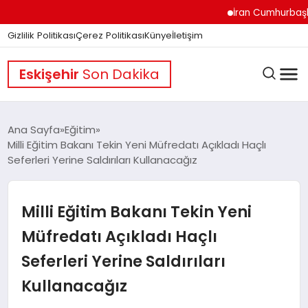
İran Cumhurbaşkanı P
Gizlilik Politikası
Çerez Politikası
Künye
İletişim
Eskişehir
Son Dakika
Ana Sayfa
Eğitim
Milli Eğitim Bakanı Tekin Yeni Müfredatı Açıkladı Haçlı
Seferleri Yerine Saldırıları Kullanacağız
GÜNDEM
Milli Eğitim Bakanı Tekin Yeni
DÜNYA
Müfredatı Açıkladı Haçlı
Seferleri Yerine Saldırıları
EĞITIM
Kullanacağız