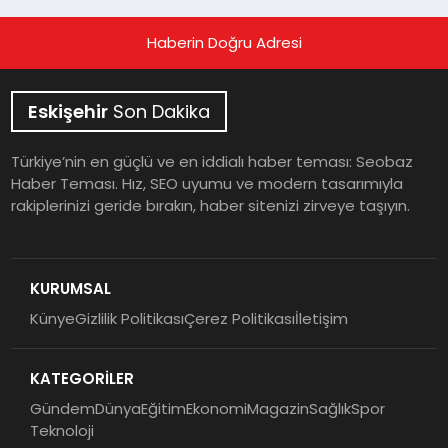
Haberin Doğru Adresi
Eskişehir
Son Dakika
Türkiye’nin en güçlü ve en iddialı haber teması: Seobaz
Haber Teması. Hız, SEO uyumu ve modern tasarımıyla
rakiplerinizi geride bırakın, haber sitenizi zirveye taşıyın.
KURUMSAL
Künye
Gizlilik Politikası
Çerez Politikası
İletişim
KATEGORİLER
Gündem
Dünya
Eğitim
Ekonomi
Magazin
Sağlık
Spor
Teknoloji