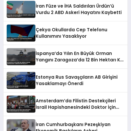
İran Füze ve İHA Saldırıları Ürdün’ü
Vurdu 2 ABD Askeri Hayatını Kaybetti
Çekya Okullarda Cep Telefonu
Kullanımını Yasaklıyor
İspanya’da Yılın En Büyük Orman
Yangını Zaragoza’da 12 Bin Hektarı Kül
Etti
Estonya Rus Savaşçıların AB Girişini
Yasaklamayı Önerdi
Amsterdam’da Filistin Destekçileri
İsrail Hapishanesindeki Doktor İçin
Eylemde
İran Cumhurbaşkanı Pezeşkiyan
Ekonomik Baskıların Askeri