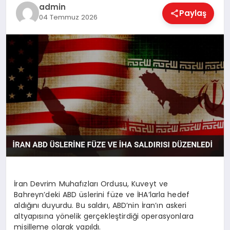
EKONOMI
admin
Paylaş
04 Temmuz 2026
MAGAZIN
SAĞLIK
SPOR
TEKNOLOJI
İran Devrim Muhafızları Ordusu, Kuveyt ve
Bahreyn’deki ABD üslerini füze ve İHA’larla hedef
aldığını duyurdu. Bu saldırı, ABD’nin İran’ın askeri
altyapısına yönelik gerçekleştirdiği operasyonlara
misilleme olarak yapıldı.