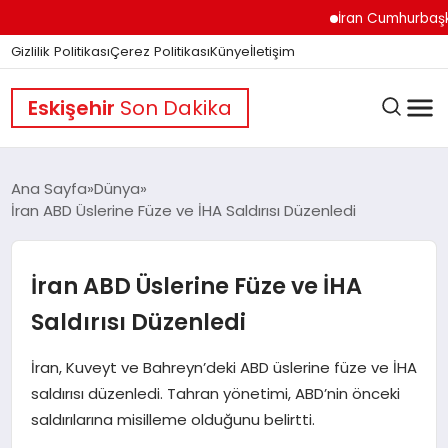
İran Cumhurbaşkanı Pe
Gizlilik Politikası
Çerez Politikası
Künye
İletişim
Eskişehir
Son Dakika
Ana Sayfa
Dünya
İran ABD Üslerine Füze ve İHA Saldırısı Düzenledi
GÜNDEM
İran ABD Üslerine Füze ve İHA
DÜNYA
Saldırısı Düzenledi
İran, Kuveyt ve Bahreyn’deki ABD üslerine füze ve İHA
EĞITIM
saldırısı düzenledi. Tahran yönetimi, ABD’nin önceki
saldırılarına misilleme olduğunu belirtti.