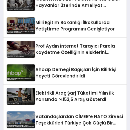
Hayvanlar Üzerinde Ameliyat
Gerçekleştirdi
Milli Eğitim Bakanlığı İlkokullarda
Yetiştirme Programını Genişletiyor
Prof Aydın İnternet Tarayıcı Parola
Kaydetme Özelliğinin Risklerini
Açıkladı
Ahbap Derneği Bağışları İçin Bilirkişi
Heyeti Görevlendirildi
Elektrikli Araç Şarj Tüketimi Yılın İlk
Yarısında %153,5 Artış Gösterdi
Vatandaşlardan CİMER’e NATO Zirvesi
Teşekkürleri Türkiye Çok Güçlü Bir
Ülke Mesajı