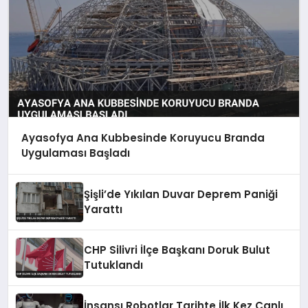
Ayasofya Ana Kubbesinde Koruyucu Branda
Uygulaması Başladı
Şişli’de Yıkılan Duvar Deprem Paniği
Yarattı
CHP Silivri İlçe Başkanı Doruk Bulut
Tutuklandı
İnsansı Robotlar Tarihte İlk Kez Canlı