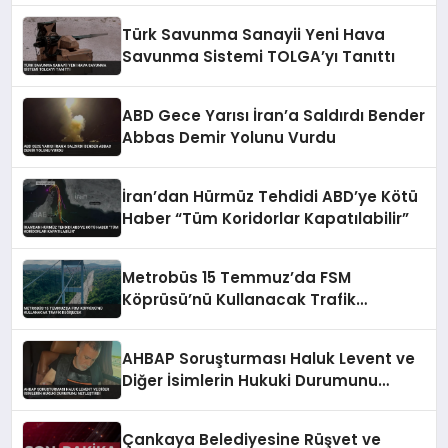
Türk Savunma Sanayii Yeni Hava
Savunma Sistemi TOLGA’yı Tanıttı
ABD Gece Yarısı İran’a Saldırdı Bender
Abbas Demir Yolunu Vurdu
İran’dan Hürmüz Tehdidi ABD’ye Kötü
Haber “Tüm Koridorlar Kapatılabilir”
Metrobüs 15 Temmuz’da FSM
Köprüsü’nü Kullanacak Trafik
Değişecek
AHBAP Soruşturması Haluk Levent ve
Diğer İsimlerin Hukuki Durumunu
Netleştirdi
Çankaya Belediyesine Rüşvet ve