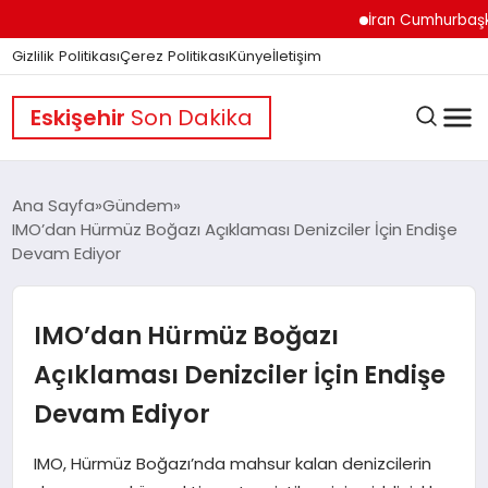
İran Cumhurbaşkanı Pe
Gizlilik Politikası
Çerez Politikası
Künye
İletişim
Eskişehir
Son Dakika
Ana Sayfa
Gündem
IMO’dan Hürmüz Boğazı Açıklaması Denizciler İçin Endişe
Devam Ediyor
GÜNDEM
IMO’dan Hürmüz Boğazı
DÜNYA
Açıklaması Denizciler İçin Endişe
Devam Ediyor
EĞITIM
IMO, Hürmüz Boğazı’nda mahsur kalan denizcilerin