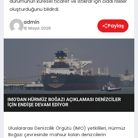
durumunun küresel ticaret ve istikrar için ciddi riskler
EKONOMI
oluşturduğunu bildirdi.
admin
Paylaş
MAGAZIN
16 Mayıs 2026
SAĞLIK
SPOR
TEKNOLOJI
Uluslararası Denizcilik Örgütü (IMO) yetkilileri, Hürmüz
Boğazı çevresinde mahsur kalan denizcilerin