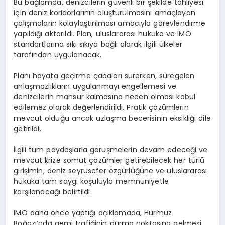
Bu bağlamda, denizcilerin güvenli bir şekilde tahliyesi
için deniz koridorlarının oluşturulmasını amaçlayan
çalışmaların kolaylaştırılması amacıyla görevlendirme
yapıldığı aktarıldı. Plan, uluslararası hukuka ve IMO
standartlarına sıkı sıkıya bağlı olarak ilgili ülkeler
tarafından uygulanacak.
Planı hayata geçirme çabaları sürerken, süregelen
anlaşmazlıkların uygulanmayı engellemesi ve
denizcilerin mahsur kalmasına neden olması kabul
edilemez olarak değerlendirildi. Pratik çözümlerin
mevcut olduğu ancak uzlaşma becerisinin eksikliği dile
getirildi.
İlgili tüm paydaşlarla görüşmelerin devam edeceği ve
mevcut krize somut çözümler getirebilecek her türlü
girişimin, deniz seyrüsefer özgürlüğüne ve uluslararası
hukuka tam saygı koşuluyla memnuniyetle
karşılanacağı belirtildi.
IMO daha önce yaptığı açıklamada, Hürmüz
Boğazı’nda gemi trafiğinin durma noktasına gelmesi