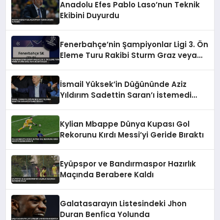
Anadolu Efes Pablo Laso’nun Teknik
Ekibini Duyurdu
Fenerbahçe’nin Şampiyonlar Ligi 3. Ön
Eleme Turu Rakibi Sturm Graz veya
Hearts Oldu
İsmail Yüksek’in Düğününde Aziz
Yıldırım Sadettin Saran’ı İstemedi
İddiası
Kylian Mbappe Dünya Kupası Gol
Rekorunu Kırdı Messi’yi Geride Bıraktı
Eyüpspor ve Bandırmaspor Hazırlık
Maçında Berabere Kaldı
Galatasarayın Listesindeki Jhon
Duran Benfica Yolunda