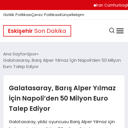
İran Cumhurbaşkanı Pez
Gizlilik Politikası
Çerez Politikası
Künye
İletişim
Eskişehir
Son Dakika
Ana Sayfa
Spor
Galatasaray, Barış Alper Yılmaz İçin Napoli’den 50 Milyon
Euro Talep Ediyor
GÜNDEM
Galatasaray, Barış Alper Yılmaz
DÜNYA
İçin Napoli’den 50 Milyon Euro
Talep Ediyor
EĞITIM
Galatasaray, yıldız oyuncusu Barış Alper Yılmaz için