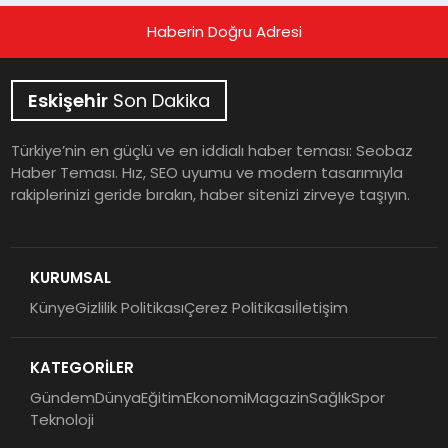
Haberin Doğru Adresi
Eskişehir
Son Dakika
Türkiye’nin en güçlü ve en iddialı haber teması: Seobaz
Haber Teması. Hız, SEO uyumu ve modern tasarımıyla
rakiplerinizi geride bırakın, haber sitenizi zirveye taşıyın.
KURUMSAL
Künye
Gizlilik Politikası
Çerez Politikası
İletişim
KATEGORİLER
Gündem
Dünya
Eğitim
Ekonomi
Magazin
Sağlık
Spor
Teknoloji