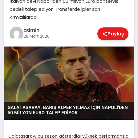
İtalyan devi Napoli’den 50 milyon Euro bonservis
EKONOMI
bedeli talep ediyor. Transferde ipler sarı-
kırmızılılarda.
MAGAZIN
admin
Paylaş
28 Mart 2026
SAĞLIK
SPOR
TEKNOLOJI
Galatasaray, bu sezon gösterdiği yüksek performansla