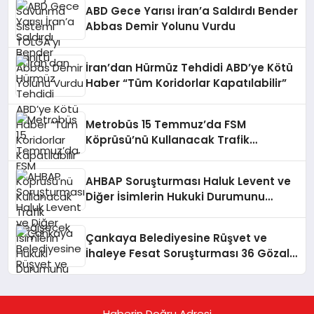
ABD Gece Yarısı İran’a Saldırdı Bender
Abbas Demir Yolunu Vurdu
İran’dan Hürmüz Tehdidi ABD’ye Kötü
Haber “Tüm Koridorlar Kapatılabilir”
Metrobüs 15 Temmuz’da FSM
Köprüsü’nü Kullanacak Trafik
Değişecek
AHBAP Soruşturması Haluk Levent ve
Diğer İsimlerin Hukuki Durumunu
Netleştirdi
Çankaya Belediyesine Rüşvet ve
İhaleye Fesat Soruşturması 36 Gözaltı
Kararı
Haberin Doğru Adresi