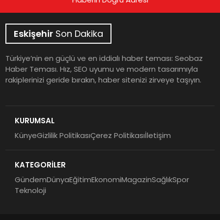
Eskişehir
Son Dakika
Türkiye’nin en güçlü ve en iddialı haber teması: Seobaz
Haber Teması. Hız, SEO uyumu ve modern tasarımıyla
rakiplerinizi geride bırakın, haber sitenizi zirveye taşıyın.
KURUMSAL
Künye
Gizlilik Politikası
Çerez Politikası
İletişim
KATEGORİLER
Gündem
Dünya
Eğitim
Ekonomi
Magazin
Sağlık
Spor
Teknoloji