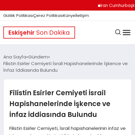
İran Cumhurbaşkanı P
Gizlilik Politikası
Çerez Politikası
Künye
İletişim
Eskişehir
Son Dakika
Ana Sayfa
Gündem
Filistin Esirler Cemiyeti İsrail Hapishanelerinde İşkence ve
İnfaz İddiasında Bulundu
GÜNDEM
Filistin Esirler Cemiyeti İsrail
DÜNYA
Hapishanelerinde İşkence ve
İnfaz İddiasında Bulundu
EĞITIM
Filistin Esirler Cemiyeti, İsrail hapishanelerinin infaz ve