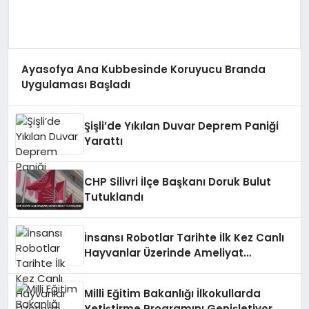
Ayasofya Ana Kubbesinde Koruyucu Branda
Uygulaması Başladı
Şişli’de Yıkılan Duvar Deprem Paniği
Yarattı
CHP Silivri İlçe Başkanı Doruk Bulut
Tutuklandı
İnsansı Robotlar Tarihte İlk Kez Canlı
Hayvanlar Üzerinde Ameliyat
Gerçekleştirdi
Milli Eğitim Bakanlığı İlkokullarda
Yetiştirme Programını Genişletiyor