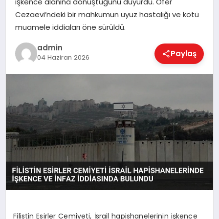
işkence alanına dönüştüğünü duyurdu. Ofer
EKONOMI
Cezaevi’ndeki bir mahkumun uyuz hastalığı ve kötü
muamele iddiaları öne sürüldü.
MAGAZIN
admin
Paylaş
04 Haziran 2026
SAĞLIK
SPOR
TEKNOLOJI
Filistin Esirler Cemiyeti, İsrail hapishanelerinin işkence