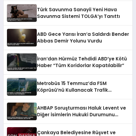
Türk Savunma Sanayii Yeni Hava
Savunma Sistemi TOLGA’yı Tanıttı
ABD Gece Yarısı İran’a Saldırdı Bender
Abbas Demir Yolunu Vurdu
İran’dan Hürmüz Tehdidi ABD’ye Kötü
Haber “Tüm Koridorlar Kapatılabilir”
Metrobüs 15 Temmuz’da FSM
Köprüsü’nü Kullanacak Trafik
Değişecek
AHBAP Soruşturması Haluk Levent ve
Diğer İsimlerin Hukuki Durumunu
Netleştirdi
Çankaya Belediyesine Rüşvet ve