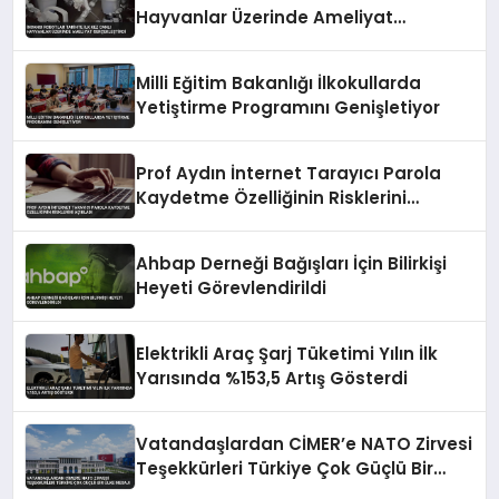
Hayvanlar Üzerinde Ameliyat
Gerçekleştirdi
Milli Eğitim Bakanlığı İlkokullarda
Yetiştirme Programını Genişletiyor
Prof Aydın İnternet Tarayıcı Parola
Kaydetme Özelliğinin Risklerini
Açıkladı
Ahbap Derneği Bağışları İçin Bilirkişi
Heyeti Görevlendirildi
Elektrikli Araç Şarj Tüketimi Yılın İlk
Yarısında %153,5 Artış Gösterdi
Vatandaşlardan CİMER’e NATO Zirvesi
Teşekkürleri Türkiye Çok Güçlü Bir
Ülke Mesajı