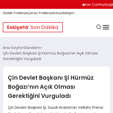
İran Cumhurbaşkanı Pez
Gizlilik Politikası
Çerez Politikası
Künye
İletişim
Eskişehir
Son Dakika
Ana Sayfa
Gündem
Çin Devlet Başkanı Şi Hürmüz Boğazı’nın Açık Olması
Gerektiğini Vurguladı
GÜNDEM
Çin Devlet Başkanı Şi Hürmüz
DÜNYA
Boğazı’nın Açık Olması
Gerektiğini Vurguladı
EĞITIM
Çin Devlet Başkanı Şi, Suudi Arabistan Veliaht Prensi