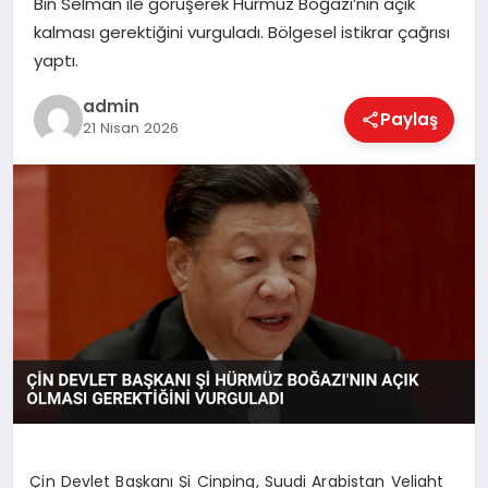
Bin Selman ile görüşerek Hürmüz Boğazı’nın açık
EKONOMI
kalması gerektiğini vurguladı. Bölgesel istikrar çağrısı
yaptı.
MAGAZIN
admin
Paylaş
21 Nisan 2026
SAĞLIK
SPOR
TEKNOLOJI
Çin Devlet Başkanı Şi Cinping, Suudi Arabistan Veliaht