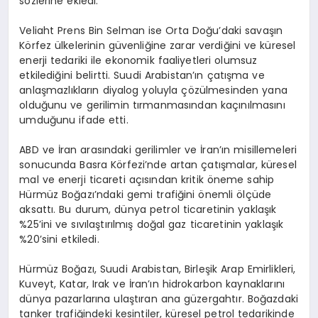
sözlerine ekledi.
Veliaht Prens Bin Selman ise Orta Doğu’daki savaşın
Körfez ülkelerinin güvenliğine zarar verdiğini ve küresel
enerji tedariki ile ekonomik faaliyetleri olumsuz
etkilediğini belirtti. Suudi Arabistan’ın çatışma ve
anlaşmazlıkların diyalog yoluyla çözülmesinden yana
olduğunu ve gerilimin tırmanmasından kaçınılmasını
umduğunu ifade etti.
ABD ve İran arasındaki gerilimler ve İran’ın misillemeleri
sonucunda Basra Körfezi’nde artan çatışmalar, küresel
mal ve enerji ticareti açısından kritik öneme sahip
Hürmüz Boğazı’ndaki gemi trafiğini önemli ölçüde
aksattı. Bu durum, dünya petrol ticaretinin yaklaşık
%25’ini ve sıvılaştırılmış doğal gaz ticaretinin yaklaşık
%20’sini etkiledi.
Hürmüz Boğazı, Suudi Arabistan, Birleşik Arap Emirlikleri,
Kuveyt, Katar, Irak ve İran’ın hidrokarbon kaynaklarını
dünya pazarlarına ulaştıran ana güzergahtır. Boğazdaki
tanker trafiğindeki kesintiler, küresel petrol tedarikinde