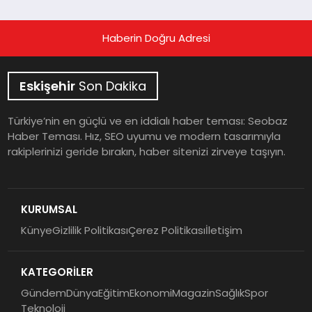
Haberin Doğru Adresi
Eskişehir
Son Dakika
Türkiye’nin en güçlü ve en iddialı haber teması: Seobaz
Haber Teması. Hız, SEO uyumu ve modern tasarımıyla
rakiplerinizi geride bırakın, haber sitenizi zirveye taşıyın.
KURUMSAL
Künye
Gizlilik Politikası
Çerez Politikası
İletişim
KATEGORİLER
Gündem
Dünya
Eğitim
Ekonomi
Magazin
Sağlık
Spor
Teknoloji