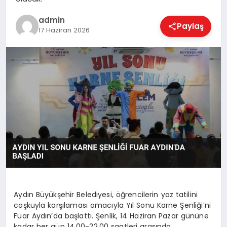
EKONOMI
admin
Paylaş
17 Haziran 2026
MAGAZIN
SAĞLIK
SPOR
TEKNOLOJI
Aydın Büyükşehir Belediyesi, öğrencilerin yaz tatilini
coşkuyla karşılaması amacıyla Yıl Sonu Karne Şenliği’ni
Fuar Aydın’da başlattı. Şenlik, 14 Haziran Pazar gününe
kadar her gün 14.00-22.00 saatleri arasında