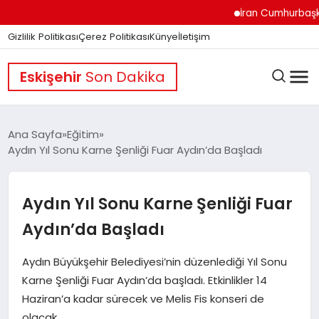
İran Cumhurbaşkanı Pe
Gizlilik Politikası
Çerez Politikası
Künye
İletişim
Eskişehir
Son Dakika
Ana Sayfa
Eğitim
Aydın Yıl Sonu Karne Şenliği Fuar Aydın’da Başladı
GÜNDEM
Aydın Yıl Sonu Karne Şenliği Fuar
DÜNYA
Aydın’da Başladı
Aydın Büyükşehir Belediyesi’nin düzenlediği Yıl Sonu
EĞITIM
Karne Şenliği Fuar Aydın’da başladı. Etkinlikler 14
Haziran’a kadar sürecek ve Melis Fis konseri de
olacak.