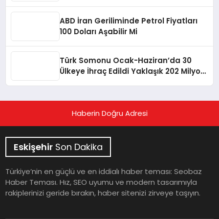
ABD İran Geriliminde Petrol Fiyatları
100 Doları Aşabilir Mi
Türk Somonu Ocak-Haziran’da 30
Ülkeye İhraç Edildi Yaklaşık 202 Milyon
Dolar Gelir Sağladı
Haberin Doğru Adresi
Eskişehir
Son Dakika
Türkiye’nin en güçlü ve en iddialı haber teması: Seobaz
Haber Teması. Hız, SEO uyumu ve modern tasarımıyla
rakiplerinizi geride bırakın, haber sitenizi zirveye taşıyın.