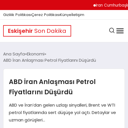
İran Cumhurbaşkanı Pe
Gizlilik Politikası
Çerez Politikası
Künye
İletişim
Eskişehir
Son Dakika
Ana Sayfa
Ekonomi
ABD İran Anlaşması Petrol Fiyatlarını Düşürdü
GÜNDEM
ABD İran Anlaşması Petrol
DÜNYA
Fiyatlarını Düşürdü
ABD ve İran’dan gelen uzlaşı sinyalleri, Brent ve WTI
EĞITIM
petrol fiyatlarında sert düşüşe yol açtı. Detaylar ve
uzman görüşleri…