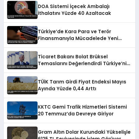
DOA Sistemi İçecek Ambalajı
İthalatını Yüzde 40 Azaltacak
Türkiye’de Kara Para ve Terör
Finansmanıyla Mücadelede Yeni
Strateji Belgesi Yayında
Ticaret Bakanı Bolat Brüksel
Temaslarını Değerlendirdi Türkiye’nin
Haklarını Koruyoruz
TÜİK Tarım Girdi Fiyat Endeksi Mayıs
Ayında Yüzde 0,44 Arttı
KKTC Gemi Trafik Hizmetleri Sistemi
20 Temmuz’da Devreye Giriyor
Gram Altın Dolar Kurundaki Yükselişle
6125 TL Seviyesinde İşlem Görüyor