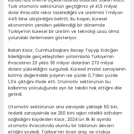
Türk otomotiv sektörünün geçtiğimiz yıl 41,5 milyar
dolar ihracatla rekor tazelediğini ve üretimini 1 milyon
446 bine ulaştırdığını belirtti. Bu başarı, küresel
ekonominin yeniden şekillendiği bir dönemde
Türkiye’nin küresel bir üretim ve teknoloji üssü olma
yolundaki ilerlemesini gösteriyor.
Bakan Kacır, Cumhurbaşkanı Recep Tayyip Erdoğan
liderliğinde gerçekleştirilen yatırımlarla Türkiye’nin
ihracatının 23 yılda 36 milyar dolardan 273 milyar
dolara yükseldiğini vurguladı. Küresel imalat sanayisinin
katma değerindeki payının ise yüzde 0,7’den yüzde
1,3’e çıktığını ifade etti. Otomotiv sektörünün bu
kalkınma yolculuğunda ayrı bir takdiri hak ettiğini dile
getirdi.
Otomotiv sektörünün ana sanayide yaklaşık 60 bin,
tedarik sanayisinde ise 250 bini aşkın nitelikli istihdam
sağladığını kaydeden Kacır, 2024’ün ilk iki ayında
otomotiv ihracatında olumlu bir tablonun devam
ettiğini söyledi. Türkiye’nin ticari araç ve otobüs