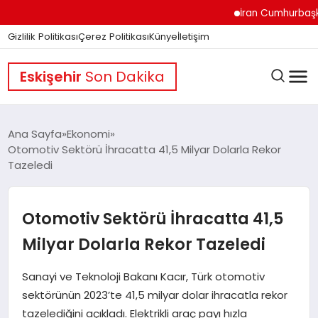
İran Cumhurbaşkanı Pez
Gizlilik Politikası
Çerez Politikası
Künye
İletişim
Eskişehir
Son Dakika
Ana Sayfa
Ekonomi
Otomotiv Sektörü İhracatta 41,5 Milyar Dolarla Rekor
Tazeledi
GÜNDEM
Otomotiv Sektörü İhracatta 41,5
DÜNYA
Milyar Dolarla Rekor Tazeledi
EĞITIM
Sanayi ve Teknoloji Bakanı Kacır, Türk otomotiv
sektörünün 2023’te 41,5 milyar dolar ihracatla rekor
tazelediğini açıkladı. Elektrikli araç payı hızla