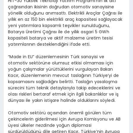
HIT-30 Yüksek Teknoloji Yatırım Programı’nın ilk altı
çağrısından ikisinin doğrudan otomotiv sanayisine
yönelik olduğunu anımsattı. Elektrikli Araçlar Çağrısı ile
yıllık en az 150 bin elektrikli araç kapasitesi sağlayacak
yeni yatırımlara kapsamlı teşvikler sunulduğunu,
Batarya Üretimi Çağrısı ile de yıllık asgari 5 GWh
kapasiteli batarya ve aktif malzeme üretim tesisi
yatırımlarının desteklendiğini ifade etti.
“Made in EU” düzenlemesinin Türk sanayisi ve
otomotiv sektörüne olumsuz etkisi olmaması için
yoğun çalışmalar yürüttüklerini vurgulayan Bakan
Kacır, düzenlemenin mevcut taslağının Türkiye’yi de
kapsamasını sağladığını belirtti. Taslağın yasalaşma
sürecini tüm teknik detaylarıyla takip edeceklerini ve
olası riskleri bertaraf etmek için ilgili bakanlıklar ve iş
dünyası ile yakın istişare halinde olduklarını söyledi.
Otomotiv sektörü açısından önemli görülen tüm
çekincelerin giderilmesi için Avrupa Komisyonu ve AB
üyesi ülkeler nezdinde yoğun diplomasi
sürdürüldüğünü dile getiren Kacır, Türkiye’nin Avrupa