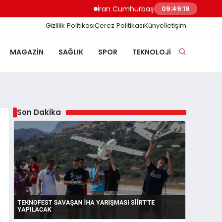
İran Cumhurbaşkanı Pezeşkiyan Ekonomik Ba
09:49:18
Gizlilik Politikası
Çerez Politikası
Künye
İletişim
MAGAZIN
SAĞLIK
SPOR
TEKNOLOJI
Son Dakika