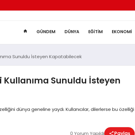
GÜNDEM
DÜNYA
EĞITIM
EKONOMI
llanıma Sunuldu İsteyen Kapatabilecek
ği Kullanıma Sunuldu İsteyen
liğini dünya geneline yaydı. Kullanıcılar, dilerlerse bu özelliği
0 Yorum Yapıldı
Paylaş