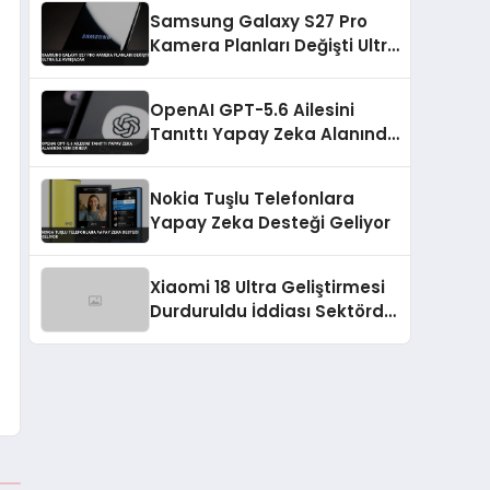
Katlanabilir Cihazlar
Samsung Galaxy S27 Pro
Tanıtılacak
Kamera Planları Değişti Ultra
ile Ayrışacak
OpenAI GPT-5.6 Ailesini
Tanıttı Yapay Zeka Alanında
Yeni Dönem
Nokia Tuşlu Telefonlara
Yapay Zeka Desteği Geliyor
Xiaomi 18 Ultra Geliştirmesi
Durduruldu İddiası Sektörde
Şok Yarattı