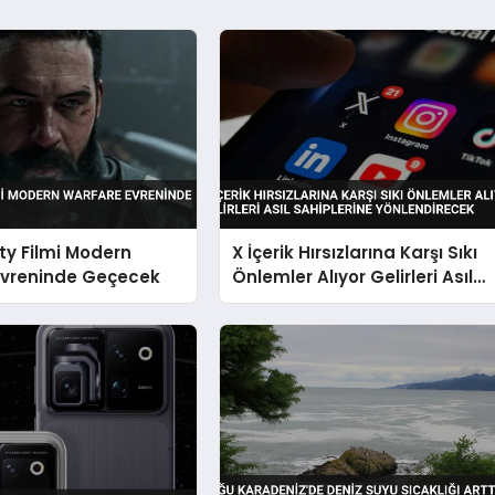
uty Filmi Modern
X İçerik Hırsızlarına Karşı Sıkı
Evreninde Geçecek
Önlemler Alıyor Gelirleri Asıl
Sahiplerine Yönlendirecek