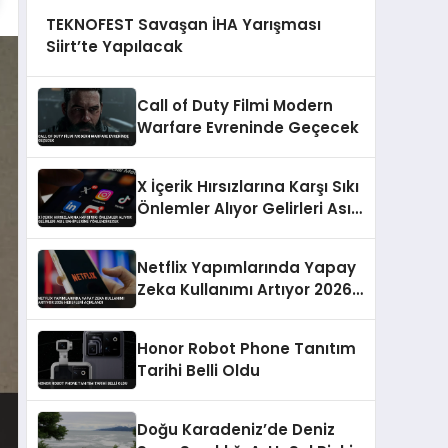
TEKNOFEST Savaşan İHA Yarışması
Siirt’te Yapılacak
Call of Duty Filmi Modern
Warfare Evreninde Geçecek
X İçerik Hırsızlarına Karşı Sıkı
Önlemler Alıyor Gelirleri Asıl
Sahiplerine Yönlendirecek
Netflix Yapımlarında Yapay
Zeka Kullanımı Artıyor 2026
Hedefleri Açıklandı
Honor Robot Phone Tanıtım
Tarihi Belli Oldu
Doğu Karadeniz’de Deniz