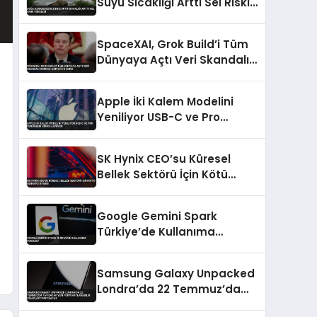
Suyu Sıcaklığı Arttı Sel Riski
Yükseldi
SpaceXAI, Grok Build’i Tüm
Dünyaya Açtı Veri Skandalı
Sonrası Şeffaflık Adımı
Apple İki Kalem Modelini
Yeniliyor USB-C ve Pro
Sürümleri Güncelleniyor
SK Hynix CEO’su Küresel
Bellek Sektörü İçin Kötü
Senaryo Uyardı
Google Gemini Spark
Türkiye’de Kullanıma
Sunuldu
Samsung Galaxy Unpacked
Londra’da 22 Temmuz’da
Yapılacak Yeni Form