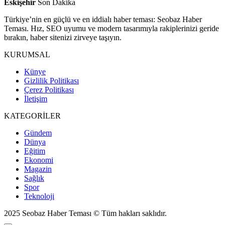
Eskişehir
Son Dakika
Türkiye’nin en güçlü ve en iddialı haber teması: Seobaz Haber
Teması. Hız, SEO uyumu ve modern tasarımıyla rakiplerinizi geride
bırakın, haber sitenizi zirveye taşıyın.
KURUMSAL
Künye
Gizlilik Politikası
Çerez Politikası
İletişim
KATEGORİLER
Gündem
Dünya
Eğitim
Ekonomi
Magazin
Sağlık
Spor
Teknoloji
2025 Seobaz Haber Teması © Tüm hakları saklıdır.