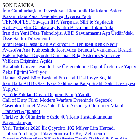
SON DAKİKA
İran Cumhurbaşkanı Pezeşkiyan Ekonomik Baskıların Askeri
Kazanımlara Zarar Verebileceği Uyarısı Yaptı
TEKNOFEST Savaşan İHA Yarışması Siirt’te Yapılacak
Sydney Taylor Galatasaray Kadın Basketbol Takımı’nda
İran’dan Yeni Füze Teknolojisi ABD Savunmasını Aştı Ürdün’deki
Üsse Saldırı Düzenlendi
İdrar Rengi Hastalıkları Açıklıyor En Tehlikeli Renk Nedir
Ayasofya Ana Kubbesinde Koruyucu Branda Uygulaması Başladı
Bakan Işıkhan Duyurdu Danışman Bilgi Sistemi Öğrenci ve
Velilerin Erişimine Açıldı
Karabük Üniversitesinde Lise Öğrencilerine Dijital Üretim ve Yapay
Zeka Eğitimi Veriliyor
Hamas Siyasi Büro Başkanlığına Halil El-Hayye Seçildi
İran Halkı ABD Olası Kara Saldırısına Karşı Silahlı Sahil Devriyesi
Yapıyor
Şişli’de Yıkılan Duvar Deprem Paniği Yarattı
Call of Duty Filmi Modern Warfare Evreninde Geçecek
Casemiro Lionel Messi’nin Takım Arkadaşı Oldu Inter Miami
Transferi Açıklandı
Türkiye’de Ölümlerin Yüzde 40’ı Kalp Hastalıklarından
Kaynaklanıyor
Yerli Turistler 2026 İlk Çeyrekte 102 Milyar Lira Harcadı
Trabzon’da Düğün Pilavı Sonrası 15 Kişi Zehirlendi