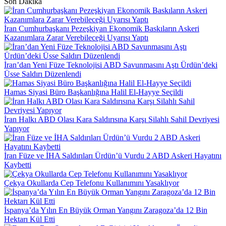
Son Dakika
İran Cumhurbaşkanı Pezeşkiyan Ekonomik Baskıların Askeri
Kazanımlara Zarar Verebileceği Uyarısı Yaptı
İran’dan Yeni Füze Teknolojisi ABD Savunmasını Aştı Ürdün’deki
Üsse Saldırı Düzenlendi
Hamas Siyasi Büro Başkanlığına Halil El-Hayye Seçildi
İran Halkı ABD Olası Kara Saldırısına Karşı Silahlı Sahil Devriyesi
Yapıyor
İran Füze ve İHA Saldırıları Ürdün’ü Vurdu 2 ABD Askeri Hayatını
Kaybetti
Çekya Okullarda Cep Telefonu Kullanımını Yasaklıyor
İspanya’da Yılın En Büyük Orman Yangını Zaragoza’da 12 Bin
Hektarı Kül Etti