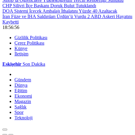
Sinop’ta Öğrencilere Yükseköğretim Tercih Rehberliği Sunuldu
CHP Silivri İlçe Başkanı Doruk Bulut Tutuklandı
DOA Sistemi İçecek Ambalajı İthalatını Yüzde 40 Azaltacak
İran Füze ve İHA Saldırıları Ürdün’ü Vurdu 2 ABD Askeri Hayatını
Kaybetti
18:56:56
Gizlilik Politikası
Çerez Politikası
Künye
İletişim
Eskişehir
Son Dakika
Gündem
Dünya
Eğitim
Ekonomi
Magazin
Sağlık
Spor
Teknoloji