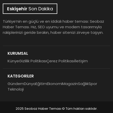
Eskişehir
Son Dakika
Türkiye’nin en güçlü ve en iddialı haber teması: Seobaz
Haber Teması. Hız, SEO uyumu ve modern tasarımıyla
rakiplerinizi geride bırakın, haber sitenizi zirveye taşıyın.
KURUMSAL
Künye
Gizlilik Politikası
Çerez Politikası
İletişim
KATEGORİLER
Gündem
Dünya
Eğitim
Ekonomi
Magazin
Sağlık
Spor
Teknoloji
2025 Seobaz Haber Teması © Tüm hakları saklıdır.