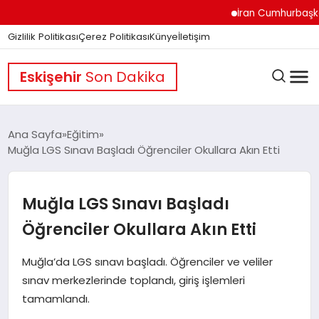
İran Cumhurbaşkanı Pe
Gizlilik Politikası
Çerez Politikası
Künye
İletişim
Eskişehir
Son Dakika
Ana Sayfa
Eğitim
Muğla LGS Sınavı Başladı Öğrenciler Okullara Akın Etti
GÜNDEM
Muğla LGS Sınavı Başladı
DÜNYA
Öğrenciler Okullara Akın Etti
Muğla’da LGS sınavı başladı. Öğrenciler ve veliler
EĞITIM
sınav merkezlerinde toplandı, giriş işlemleri
tamamlandı.