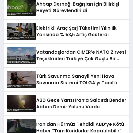
Ahbap Derneği Bağışları İçin Bilirkişi
Heyeti Görevlendirildi
Elektrikli Araç Şarj Tüketimi Yılın İlk
Yarısında %153,5 Artış Gösterdi
Vatandaşlardan CİMER’e NATO Zirvesi
Teşekkürleri Türkiye Çok Güçlü Bir
Ülke Mesajı
Türk Savunma Sanayii Yeni Hava
Savunma Sistemi TOLGA’yı Tanıttı
ABD Gece Yarısı İran’a Saldırdı Bender
Abbas Demir Yolunu Vurdu
İran’dan Hürmüz Tehdidi ABD’ye Kötü
Haber “Tüm Koridorlar Kapatılabilir”