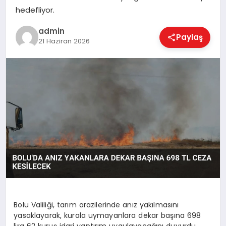
EKONOMI
hedefliyor.
admin
Paylaş
21 Haziran 2026
MAGAZIN
SAĞLIK
SPOR
TEKNOLOJI
Bolu Valiliği, tarım arazilerinde anız yakılmasını
yasaklayarak, kurala uymayanlara dekar başına 698
lira 62 kuruş idari yaptırım uygulayacağını duyurdu.