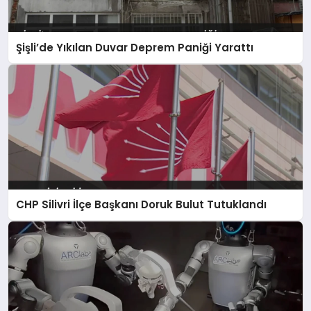
Şişli’de Yıkılan Duvar Deprem Paniği Yarattı
CHP Silivri İlçe Başkanı Doruk Bulut Tutuklandı