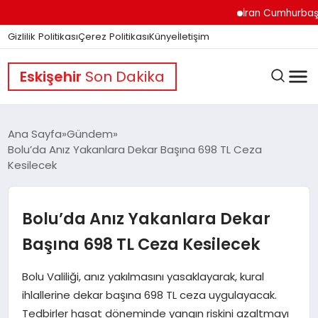
İran Cumhurbaşkanı Pe
Gizlilik Politikası
Çerez Politikası
Künye
İletişim
Eskişehir
Son Dakika
Ana Sayfa
Gündem
Bolu’da Anız Yakanlara Dekar Başına 698 TL Ceza
Kesilecek
GÜNDEM
Bolu’da Anız Yakanlara Dekar
DÜNYA
Başına 698 TL Ceza Kesilecek
EĞITIM
Bolu Valiliği, anız yakılmasını yasaklayarak, kural
ihlallerine dekar başına 698 TL ceza uygulayacak.
Tedbirler hasat döneminde yangın riskini azaltmayı