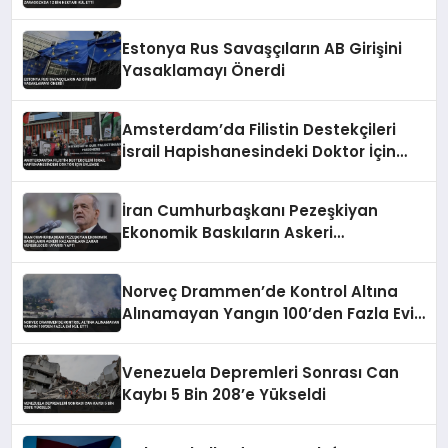
Etti
Estonya Rus Savaşçıların AB Girişini
Yasaklamayı Önerdi
Amsterdam’da Filistin Destekçileri
İsrail Hapishanesindeki Doktor İçin
Eylemde
İran Cumhurbaşkanı Pezeşkiyan
Ekonomik Baskıların Askeri
Kazanımlara Zarar Verebileceği
Uyarısı Yaptı
Norveç Drammen’de Kontrol Altına
Alınamayan Yangın 100’den Fazla Evi
Kül Etti
Venezuela Depremleri Sonrası Can
Kaybı 5 Bin 208’e Yükseldi