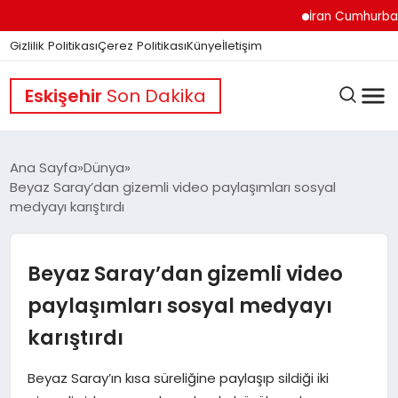
İran Cumhurbaşkanı P
Gizlilik Politikası
Çerez Politikası
Künye
İletişim
Eskişehir
Son Dakika
Ana Sayfa
Dünya
Beyaz Saray’dan gizemli video paylaşımları sosyal
medyayı karıştırdı
GÜNDEM
Beyaz Saray’dan gizemli video
DÜNYA
paylaşımları sosyal medyayı
karıştırdı
EĞITIM
Beyaz Saray’ın kısa süreliğine paylaşıp sildiği iki