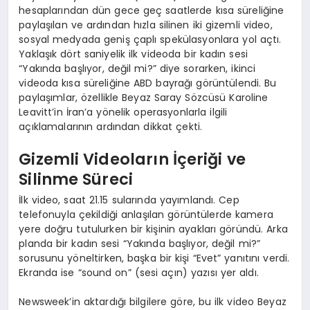
hesaplarından dün gece geç saatlerde kısa süreliğine
paylaşılan ve ardından hızla silinen iki gizemli video,
sosyal medyada geniş çaplı spekülasyonlara yol açtı.
Yaklaşık dört saniyelik ilk videoda bir kadın sesi
“Yakında başlıyor, değil mi?” diye sorarken, ikinci
videoda kısa süreliğine ABD bayrağı görüntülendi. Bu
paylaşımlar, özellikle Beyaz Saray Sözcüsü Karoline
Leavitt’in İran’a yönelik operasyonlarla ilgili
açıklamalarının ardından dikkat çekti.
Gizemli Videoların İçeriği ve
Silinme Süreci
İlk video, saat 21.15 sularında yayımlandı. Cep
telefonuyla çekildiği anlaşılan görüntülerde kamera
yere doğru tutulurken bir kişinin ayakları göründü. Arka
planda bir kadın sesi “Yakında başlıyor, değil mi?”
sorusunu yöneltirken, başka bir kişi “Evet” yanıtını verdi.
Ekranda ise “sound on” (sesi açın) yazısı yer aldı.
Newsweek’in aktardığı bilgilere göre, bu ilk video Beyaz