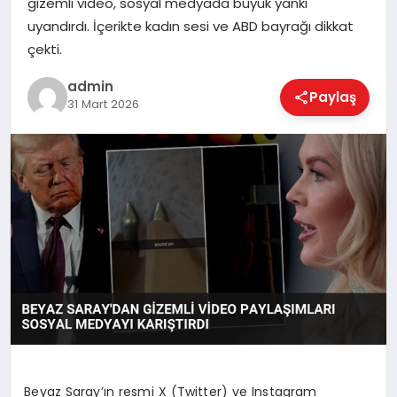
gizemli video, sosyal medyada büyük yankı
EKONOMI
uyandırdı. İçerikte kadın sesi ve ABD bayrağı dikkat
çekti.
MAGAZIN
admin
Paylaş
31 Mart 2026
SAĞLIK
SPOR
TEKNOLOJI
Beyaz Saray’ın resmi X (Twitter) ve Instagram